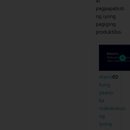
at
pagpapabuti
ng iyong
pagiging
produktibo.
Alamin
kung
paano
ka
makakabuo
ng
iyong