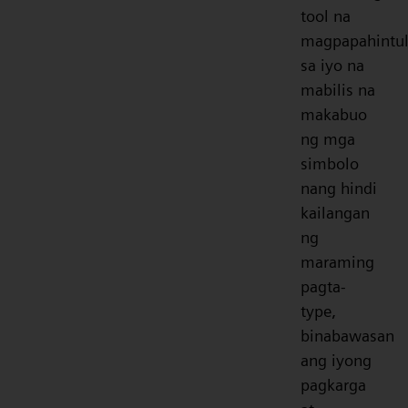
tool na
magpapahintul
sa iyo na
mabilis na
makabuo
ng mga
simbolo
nang hindi
kailangan
ng
maraming
pagta-
type,
binabawasan
ang iyong
pagkarga