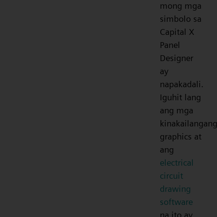
mong mga
simbolo sa
Capital X
Panel
Designer
ay
napakadali.
Iguhit lang
ang mga
kinakailangan
graphics at
ang
electrical
circuit
drawing
software
na ito ay