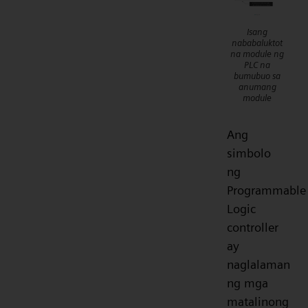
Isang
nababaluktot
na module ng
PLC na
bumubuo sa
anumang
module
Ang
simbolo
ng
Programmable
Logic
controller
ay
naglalaman
ng mga
matalinong