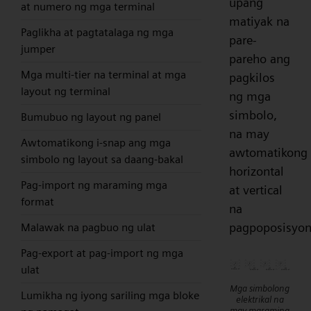
upang
at numero ng mga terminal
matiyak na
Paglikha at pagtatalaga ng mga
pare-
jumper
pareho ang
Mga multi-tier na terminal at mga
pagkilos
layout ng terminal
ng mga
simbolo,
Bumubuo ng layout ng panel
na may
Awtomatikong i-snap ang mga
awtomatikong
simbolo ng layout sa daang-bakal
horizontal
Pag-import ng maraming mga
at vertical
format
na
pagpoposisyon
Malawak na pagbuo ng ulat
Pag-export at pag-import ng mga
ulat
Mga simbolong
Lumikha ng iyong sariling mga bloke
elektrikal na
may maraming