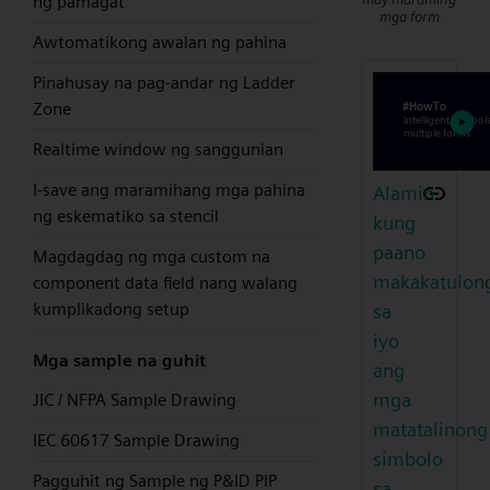
ng pamagat
mga form
Awtomatikong awalan ng pahina
Pinahusay na pag-andar ng Ladder
Zone
Realtime window ng sanggunian
I-save ang maramihang mga pahina
Alamin
ng eskematiko sa stencil
kung
paano
Magdagdag ng mga custom na
makakatulon
component data field nang walang
kumplikadong setup
sa
iyo
Mga sample na guhit
ang
mga
JIC / NFPA Sample Drawing
matatalinong
IEC 60617 Sample Drawing
simbolo
Pagguhit ng Sample ng P&ID PIP
sa