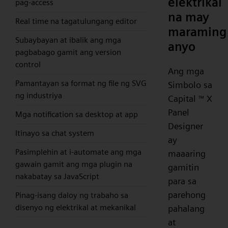
elektrikal
pag-access
na may
Real time na tagatulungang editor
maraming
Subaybayan at ibalik ang mga
anyo
pagbabago gamit ang version
control
Ang mga
Pamantayan sa format ng file ng SVG
Simbolo sa
ng industriya
Capital
X
™
Panel
Mga notification sa desktop at app
Designer
Itinayo sa chat system
ay
Pasimplehin at i-automate ang mga
maaaring
gawain gamit ang mga plugin na
gamitin
nakabatay sa JavaScript
para sa
parehong
Pinag-isang daloy ng trabaho sa
disenyo ng elektrikal at mekanikal
pahalang
at