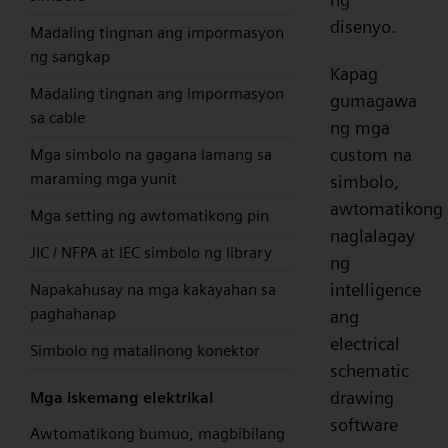
disenyo.
Madaling tingnan ang impormasyon
ng sangkap
Kapag
Madaling tingnan ang impormasyon
gumagawa
sa cable
ng mga
custom na
Mga simbolo na gagana lamang sa
maraming mga yunit
simbolo,
awtomatikong
Mga setting ng awtomatikong pin
naglalagay
JIC / NFPA at IEC simbolo ng library
ng
intelligence
Napakahusay na mga kakayahan sa
paghahanap
ang
electrical
Simbolo ng matalinong konektor
schematic
drawing
Mga iskemang elektrikal
software
Awtomatikong bumuo, magbibilang