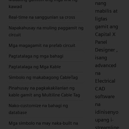
nang
kawad
mabilis at
Real-time na sanggunian sa cross
ligtas
gamit ang
Napakahusay na muling paggamit ng
Capital X
circuit
Panel
Mga magagamit na prefab circuit
Designer ,
Pagtatalaga ng mga bahagi
isang
advanced
Pagtatalaga ng Mga Kable
na
Simbolo ng makabagong CableTag
Electrical
Pinahusay na pagkakakilanlan ng
CAD
kable gamit ang Multiline Cable Tag
software
na
Nako-customize na bahagi ng
idinisenyo
database
upang i-
Mga simbolo na may naka-built na
streamline