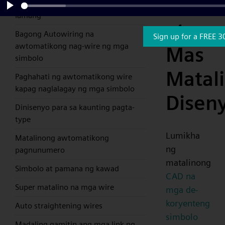
Mabili
install, simpleng pag-drag at drop
lamang
Play
at
Bagong Autowiring na
Sign up for a FREE 3
awtomatikong nag-wire ng mga
Mas
simbolo
Matal
Paghahati ng awtomatikong wire
kapag naglalagay ng mga simbolo
Disen
Dinisenyo para sa kaunting pagta-
type
Lumikha
Matalinong awtomatikong
ng
pagnunumero
matalinong
Simbolo at pamana ng kawad
CAD na
Super matalino na mga wire
mga de-
koryenteng
Auto straightening wires
simbolo
Madaling gamitin ang mga link ng