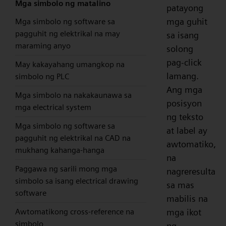
Mga simbolo ng matalino
patayong
mga guhit
Mga simbolo ng software sa
pagguhit ng elektrikal na may
sa isang
maraming anyo
solong
pag-click
May kakayahang umangkop na
lamang.
simbolo ng PLC
Ang mga
Mga simbolo na nakakaunawa sa
posisyon
mga electrical system
ng teksto
Mga simbolo ng software sa
at label ay
pagguhit ng elektrikal na CAD na
awtomatiko,
mukhang kahanga-hanga
na
Paggawa ng sarili mong mga
nagreresulta
simbolo sa isang electrical drawing
sa mas
software
mabilis na
mga ikot
Awtomatikong cross-reference na
simbolo
ng