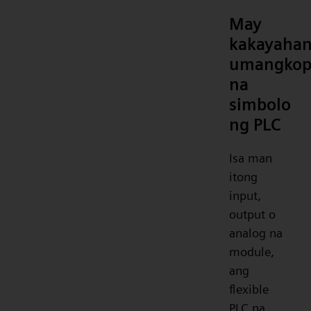
May
kakayaha
umangko
na
simbolo
ng PLC
Isa man
itong
input,
output o
analog na
module,
ang
flexible
PLC na