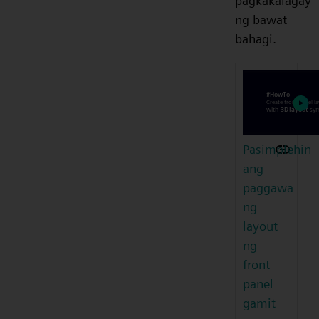
pagkakalagay
ng bawat
bahagi.
Pasimplehin
ang
paggawa
ng
layout
ng
front
panel
gamit