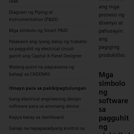
utak
ang mga
Diagram ng Piping at
proseso ng
Instrumentation (P&ID)
disenyo at
pahusayin
Mga simbolo ng Smart P&ID
ang
Palakasin ang iyong daloy ng trabaho
pagiging
sa pagguhit ng electrical circuit
produktibo.
gamit ang Capital X Panel Designer
Walang putol na pagsasama ng
Mga
bahagi sa CADENAS
simbolo
Itinayo para sa pakikipagtulungan
ng
Isang electrical engineering design
software
software para sa anumang device
sa
pagguhit
Kopya batay sa dashboard
ng
Ganap na napapasadyang kontrol sa