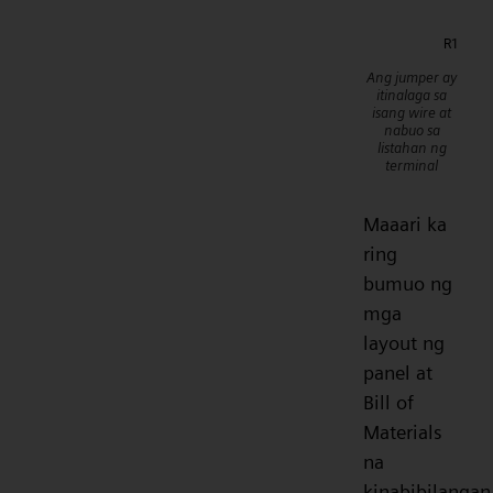
Ang jumper ay
itinalaga sa
isang wire at
nabuo sa
listahan ng
terminal
Maaari ka
ring
bumuo ng
mga
layout ng
panel at
Bill of
Materials
na
kinabibilangan