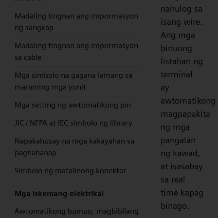
nahulog sa
Madaling tingnan ang impormasyon
isang wire.
ng sangkap
Ang mga
Madaling tingnan ang impormasyon
binuong
sa cable
listahan ng
terminal
Mga simbolo na gagana lamang sa
ay
maraming mga yunit
awtomatikong
Mga setting ng awtomatikong pin
magpapakita
JIC / NFPA at IEC simbolo ng library
ng mga
pangalan
Napakahusay na mga kakayahan sa
ng kawad,
paghahanap
at isasabay
Simbolo ng matalinong konektor
sa real
time kapag
Mga iskemang elektrikal
binago.
Awtomatikong bumuo, magbibilang