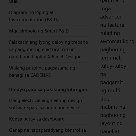
gamit ang
utak
mga
Diagram ng Piping at
advanced
Instrumentation (P&ID)
na feature
Mga simbolo ng Smart P&ID
tulad ng
awtomatikong
Palakasin ang iyong daloy ng trabaho
pagbuo ng
sa pagguhit ng electrical circuit
gamit ang Capital X Panel Designer
terminal,
tuluy-tuloy
Walang putol na pagsasama ng
na
bahagi sa CADENAS
paggamit
Itinayo para sa pakikipagtulungan
ng multi-
tier,
Isang electrical engineering design
mabilis na
software para sa anumang device
pagbuo ng
Kopya batay sa dashboard
layout ng
Ganap na napapasadyang kontrol sa
panel at