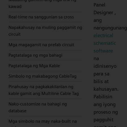
Panel
kawad
Designer ,
Real-time na sanggunian sa cross
ang
nangungunang
Napakahusay na muling paggamit ng
circuit
electrical
schematic
Mga magagamit na prefab circuit
software
Pagtatalaga ng mga bahagi
na
idinisenyo
Pagtatalaga ng Mga Kable
para sa
Simbolo ng makabagong CableTag
bilis at
Pinahusay na pagkakakilanlan ng
kahusayan.
kable gamit ang Multiline Cable Tag
Pabilisin
ang iyong
Nako-customize na bahagi ng
database
proseso ng
pagguhit
Mga simbolo na may naka-built na