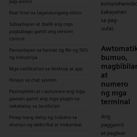
pag-access
komprehensib
kakayahan
Real time na tagatulungang editor
sa pag-
Subaybayan at ibalik ang mga
uulat.
pagbabago gamit ang version
control
Awtomati
Pamantayan sa format ng file ng SVG
bumuo,
ng industriya
magbibila
Mga notification sa desktop at app
at
Itinayo sa chat system
numero
ng mga
Pasimplehin at i-automate ang mga
gawain gamit ang mga plugin na
terminal
nakabatay sa JavaScript
Ang
Pinag-isang daloy ng trabaho sa
paggamit
disenyo ng elektrikal at mekanikal
at pagbuo