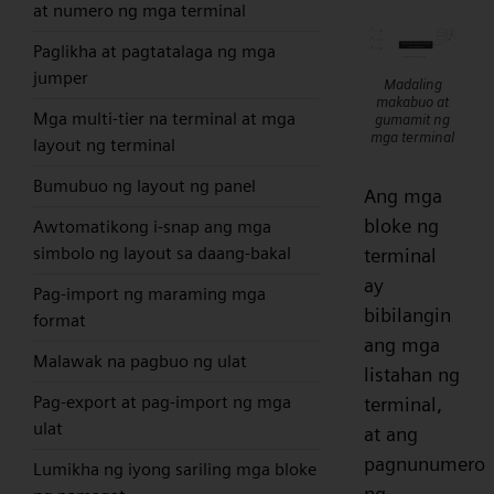
at numero ng mga terminal
Paglikha at pagtatalaga ng mga
jumper
Madaling
makabuo at
Mga multi-tier na terminal at mga
gumamit ng
mga terminal
layout ng terminal
Bumubuo ng layout ng panel
Ang mga
bloke ng
Awtomatikong i-snap ang mga
simbolo ng layout sa daang-bakal
terminal
ay
Pag-import ng maraming mga
bibilangin
format
ang mga
Malawak na pagbuo ng ulat
listahan ng
Pag-export at pag-import ng mga
terminal,
ulat
at ang
pagnunumero
Lumikha ng iyong sariling mga bloke
ng