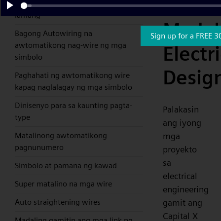
at
install, simpleng pag-drag at drop
lamang
Play
Madal
Bagong Autowiring na
Sign up for a FREE 3
awtomatikong nag-wire ng mga
Electri
simbolo
Desig
Paghahati ng awtomatikong wire
kapag naglalagay ng mga simbolo
Dinisenyo para sa kaunting pagta-
Palakasin
type
ang iyong
mga
Matalinong awtomatikong
pagnunumero
proyekto
sa
Simbolo at pamana ng kawad
electrical
Super matalino na mga wire
engineering
gamit ang
Auto straightening wires
Capital X
Madaling gamitin ang mga link ng