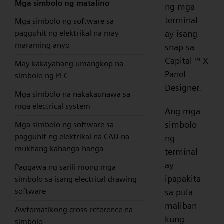
Mga simbolo ng matalino
ng mga
terminal
Mga simbolo ng software sa
ay isang
pagguhit ng elektrikal na may
maraming anyo
snap sa
Capital
X
™
May kakayahang umangkop na
Panel
simbolo ng PLC
Designer.
Mga simbolo na nakakaunawa sa
mga electrical system
Ang mga
simbolo
Mga simbolo ng software sa
pagguhit ng elektrikal na CAD na
ng
mukhang kahanga-hanga
terminal
ay
Paggawa ng sarili mong mga
ipapakita
simbolo sa isang electrical drawing
software
sa pula
maliban
Awtomatikong cross-reference na
kung
simbolo