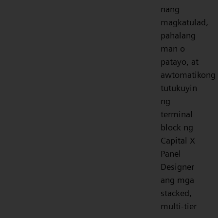
nang
magkatulad,
pahalang
man o
patayo, at
awtomatikong
tutukuyin
ng
terminal
block ng
Capital X
Panel
Designer
ang mga
stacked,
multi-tier