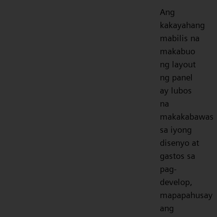
Ang
kakayahang
mabilis na
makabuo
ng layout
ng panel
ay lubos
na
makakabawas
sa iyong
disenyo at
gastos sa
pag-
develop,
mapapahusay
ang