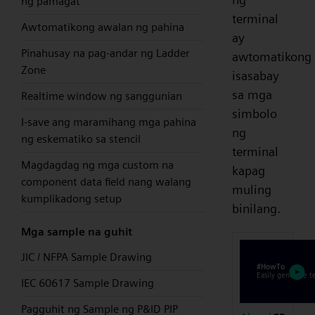
ng pamagat
terminal
Awtomatikong awalan ng pahina
ay
Pinahusay na pag-andar ng Ladder
awtomatikong
Zone
isasabay
sa mga
Realtime window ng sanggunian
simbolo
I-save ang maramihang mga pahina
ng
ng eskematiko sa stencil
terminal
Magdagdag ng mga custom na
kapag
component data field nang walang
muling
kumplikadong setup
binilang.
Mga sample na guhit
JIC / NFPA Sample Drawing
IEC 60617 Sample Drawing
Pagguhit ng Sample ng P&ID PIP