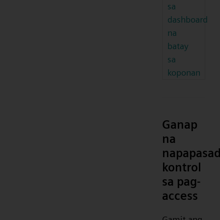
sa
dashboard
na
batay
sa
koponan
Ganap
na
napapasa
kontrol
sa pag-
access
Gamit ang