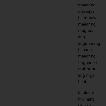
maaaring
ipasadya,
halimbawa,
maaaring
mag-edit
ang
engineering
habang
maaaring
tingnan at
mai-print
ang mga
benta.
Kilalanin
mo nang
eksakto