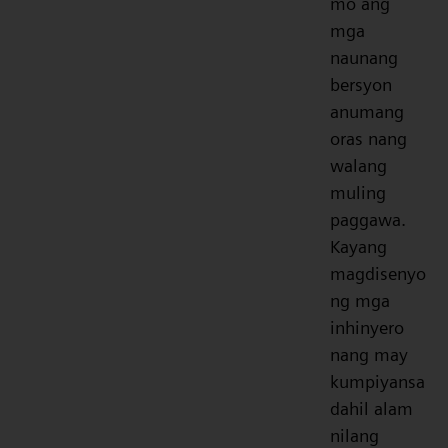
mo ang
mga
naunang
bersyon
anumang
oras nang
walang
muling
paggawa.
Kayang
magdisenyo
ng mga
inhinyero
nang may
kumpiyansa
dahil alam
nilang