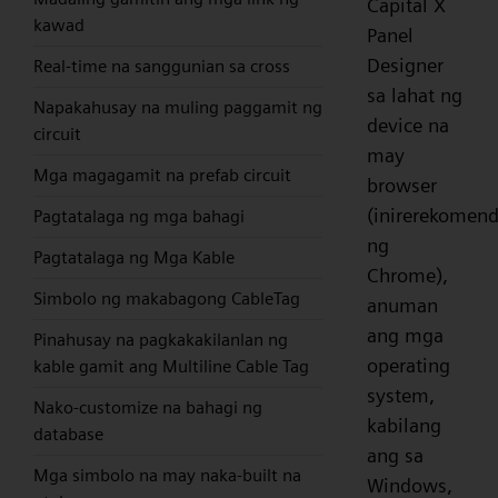
Capital X
kawad
Panel
Designer
Real-time na sanggunian sa cross
sa lahat ng
Napakahusay na muling paggamit ng
device na
circuit
may
Mga magagamit na prefab circuit
browser
(inirerekomen
Pagtatalaga ng mga bahagi
ng
Pagtatalaga ng Mga Kable
Chrome),
Simbolo ng makabagong CableTag
anuman
ang mga
Pinahusay na pagkakakilanlan ng
operating
kable gamit ang Multiline Cable Tag
system,
Nako-customize na bahagi ng
kabilang
database
ang sa
Mga simbolo na may naka-built na
Windows,