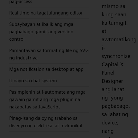
pag-access
mismo sa
Real time na tagatulungang editor
kung saan
ka tumigil,
Subaybayan at ibalik ang mga
at
pagbabago gamit ang version
control
awtomatikong
i-
Pamantayan sa format ng file ng SVG
synchronize
ng industriya
Capital X
Mga notification sa desktop at app
Panel
Itinayo sa chat system
Designer
ang lahat
Pasimplehin at i-automate ang mga
ng iyong
gawain gamit ang mga plugin na
pagbabago,
nakabatay sa JavaScript
sa lahat ng
Pinag-isang daloy ng trabaho sa
device,
disenyo ng elektrikal at mekanikal
nang