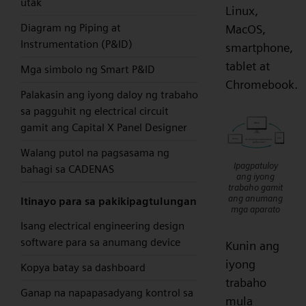
utak
Linux,
Diagram ng Piping at
MacOS,
Instrumentation (P&ID)
smartphone,
tablet at
Mga simbolo ng Smart P&ID
Chromebook.
Palakasin ang iyong daloy ng trabaho
sa pagguhit ng electrical circuit
gamit ang Capital X Panel Designer
Walang putol na pagsasama ng
Ipagpatuloy
bahagi sa CADENAS
ang iyong
trabaho gamit
ang anumang
Itinayo para sa pakikipagtulungan
mga aparato
Isang electrical engineering design
software para sa anumang device
Kunin ang
iyong
Kopya batay sa dashboard
trabaho
Ganap na napapasadyang kontrol sa
mula