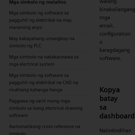
walang
Mga simbolo ng matalino
kinakailangan
Mga simbolo ng software sa
mga
pagguhit ng elektrikal na may
email,
maraming anyo
configuration
May kakayahang umangkop na
o
simbolo ng PLC
karagdagang
Mga simbolo na nakakaunawa sa
software.
mga electrical system
Mga simbolo ng software sa
pagguhit ng elektrikal na CAD na
Kopya
mukhang kahanga-hanga
batay
Paggawa ng sarili mong mga
sa
simbolo sa isang electrical drawing
dashboard
software
Awtomatikong cross-reference na
Naiintindihan
simbolo