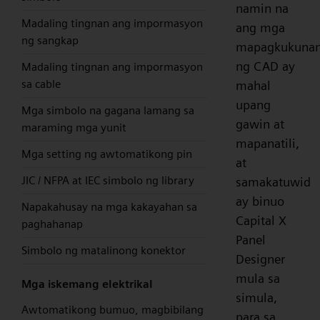
namin na
Madaling tingnan ang impormasyon
ang mga
ng sangkap
mapagkukuna
ng CAD ay
Madaling tingnan ang impormasyon
sa cable
mahal
upang
Mga simbolo na gagana lamang sa
gawin at
maraming mga yunit
mapanatili,
Mga setting ng awtomatikong pin
at
JIC / NFPA at IEC simbolo ng library
samakatuwid
ay binuo
Napakahusay na mga kakayahan sa
Capital X
paghahanap
Panel
Simbolo ng matalinong konektor
Designer
mula sa
Mga iskemang elektrikal
simula,
Awtomatikong bumuo, magbibilang
para sa