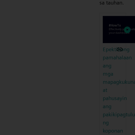
sa tauhan.
Epektibong
pamahalaan
ang
mga
mapagkukun
at
pahusayin
ang
pakikipagtul
ng
koponan