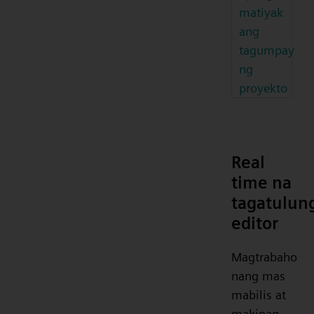
matiyak
ang
tagumpay
ng
proyekto
Real
time na
tagatulun
editor
Magtrabaho
nang mas
mabilis at
makipag-