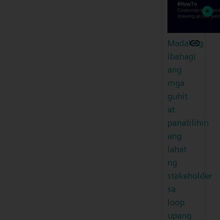
Madaling
ibahagi
ang
mga
guhit
at
panatilihin
ang
lahat
ng
stakeholder
sa
loop
upang