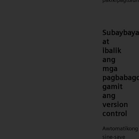
Subaybay
at
ibalik
ang
mga
pagbabag
gamit
ang
version
control
Awtomatikong
sine-save