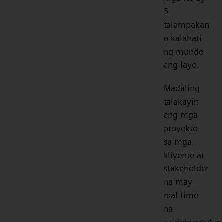
5
talampakan
o kalahati
ng mundo
ang layo.
Madaling
talakayin
ang mga
proyekto
sa mga
kliyente at
stakeholder
na may
real time
na
pakikipagtulun