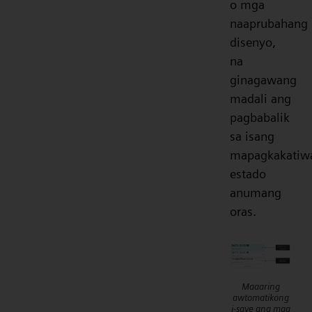
o mga
naaprubahang
disenyo,
na
ginagawang
madali ang
pagbabalik
sa isang
mapagkakatiw
estado
anumang
oras.
Maaaring
awtomatikong
i-save ang mga