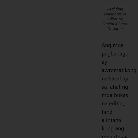
Real time
collaborative
editor ng
Capital X Panel
Designer
Ang mga
pagbabago
ay
awtomatikong
naisasabay
sa lahat ng
mga bukas
na editor,
hindi
alintana
kung ang
mga ito ay