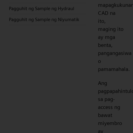
mapagkukuna
Pagguhit ng Sample ng Hydraul
CAD na
Pagguhit ng Sample ng Niyumatik
ito,
maging ito
ay mga
benta,
pangangasiwa
o
pamamahala.
Ang
pagpapahintul
sa pag-
access ng
bawat
miyembro
ay