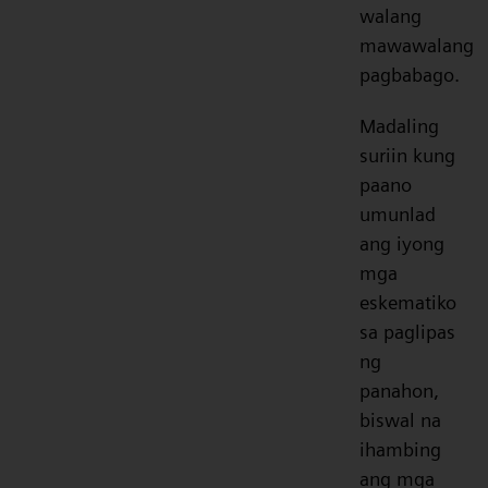
walang
mawawalang
pagbabago.
Madaling
suriin kung
paano
umunlad
ang iyong
mga
eskematiko
sa paglipas
ng
panahon,
biswal na
ihambing
ang mga