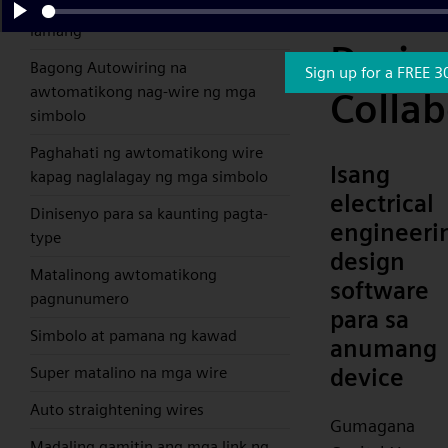
Electri
install, simpleng pag-drag at drop
lamang
Play
Desig
Bagong Autowiring na
Sign up for a FREE 3
awtomatikong nag-wire ng mga
Collab
simbolo
Paghahati ng awtomatikong wire
Isang
kapag naglalagay ng mga simbolo
electrical
Dinisenyo para sa kaunting pagta-
engineeri
type
design
Matalinong awtomatikong
software
pagnunumero
para sa
Simbolo at pamana ng kawad
anumang
device
Super matalino na mga wire
Auto straightening wires
Gumagana
Madaling gamitin ang mga link ng