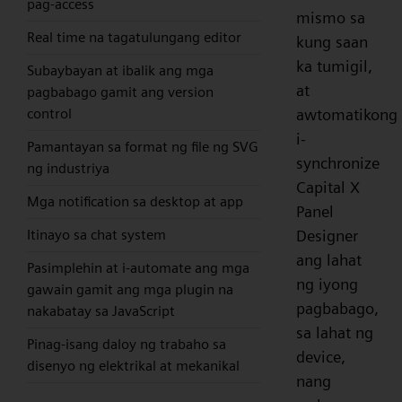
pag-access
mismo sa
Real time na tagatulungang editor
kung saan
ka tumigil,
Subaybayan at ibalik ang mga
at
pagbabago gamit ang version
control
awtomatikong
i-
Pamantayan sa format ng file ng SVG
synchronize
ng industriya
Capital X
Mga notification sa desktop at app
Panel
Itinayo sa chat system
Designer
ang lahat
Pasimplehin at i-automate ang mga
ng iyong
gawain gamit ang mga plugin na
pagbabago,
nakabatay sa JavaScript
sa lahat ng
Pinag-isang daloy ng trabaho sa
device,
disenyo ng elektrikal at mekanikal
nang