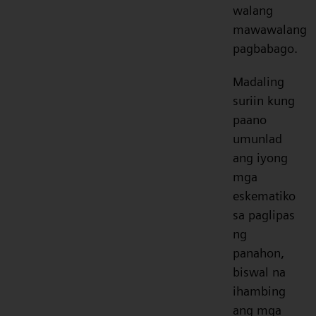
walang
mawawalang
pagbabago.
Madaling
suriin kung
paano
umunlad
ang iyong
mga
eskematiko
sa paglipas
ng
panahon,
biswal na
ihambing
ang mga