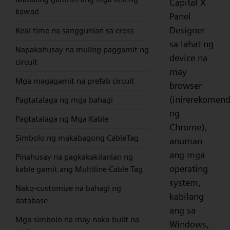
Capital X
kawad
Panel
Designer
Real-time na sanggunian sa cross
sa lahat ng
Napakahusay na muling paggamit ng
device na
circuit
may
Mga magagamit na prefab circuit
browser
(inirerekomen
Pagtatalaga ng mga bahagi
ng
Pagtatalaga ng Mga Kable
Chrome),
Simbolo ng makabagong CableTag
anuman
ang mga
Pinahusay na pagkakakilanlan ng
operating
kable gamit ang Multiline Cable Tag
system,
Nako-customize na bahagi ng
kabilang
database
ang sa
Mga simbolo na may naka-built na
Windows,