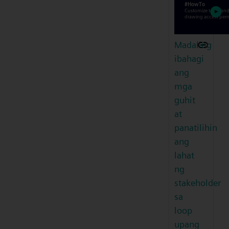
Madaling
ibahagi
ang
mga
guhit
at
panatilihin
ang
lahat
ng
stakeholder
sa
loop
upang