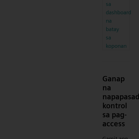
sa
dashboard
na
batay
sa
koponan
Ganap
na
napapasa
kontrol
sa pag-
access
Gamit ang