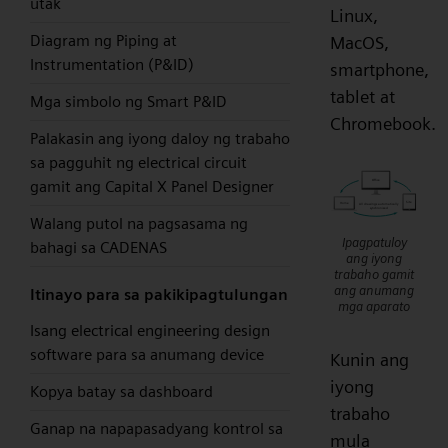
utak
Linux,
Diagram ng Piping at
MacOS,
Instrumentation (P&ID)
smartphone,
tablet at
Mga simbolo ng Smart P&ID
Chromebook.
Palakasin ang iyong daloy ng trabaho
sa pagguhit ng electrical circuit
gamit ang Capital X Panel Designer
Walang putol na pagsasama ng
Ipagpatuloy
bahagi sa CADENAS
ang iyong
trabaho gamit
ang anumang
Itinayo para sa pakikipagtulungan
mga aparato
Isang electrical engineering design
software para sa anumang device
Kunin ang
iyong
Kopya batay sa dashboard
trabaho
Ganap na napapasadyang kontrol sa
mula