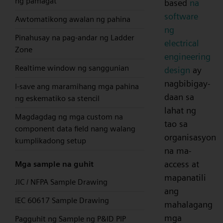
ng pamagat
based
na
software
Awtomatikong awalan ng pahina
ng
Pinahusay na pag-andar ng Ladder
electrical
Zone
engineering
Realtime window ng sanggunian
design
ay
nagbibigay-
I-save ang maramihang mga pahina
daan sa
ng eskematiko sa stencil
lahat ng
Magdagdag ng mga custom na
tao sa
component data field nang walang
organisasyon
kumplikadong setup
na ma-
access at
Mga sample na guhit
mapanatili
JIC / NFPA Sample Drawing
ang
IEC 60617 Sample Drawing
mahalagang
mga
Pagguhit ng Sample ng P&ID PIP