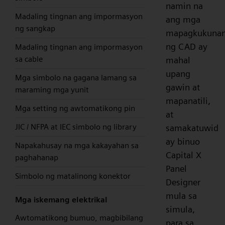
namin na
Madaling tingnan ang impormasyon
ang mga
ng sangkap
mapagkukuna
ng CAD ay
Madaling tingnan ang impormasyon
sa cable
mahal
upang
Mga simbolo na gagana lamang sa
gawin at
maraming mga yunit
mapanatili,
Mga setting ng awtomatikong pin
at
JIC / NFPA at IEC simbolo ng library
samakatuwid
ay binuo
Napakahusay na mga kakayahan sa
Capital X
paghahanap
Panel
Simbolo ng matalinong konektor
Designer
mula sa
Mga iskemang elektrikal
simula,
Awtomatikong bumuo, magbibilang
para sa