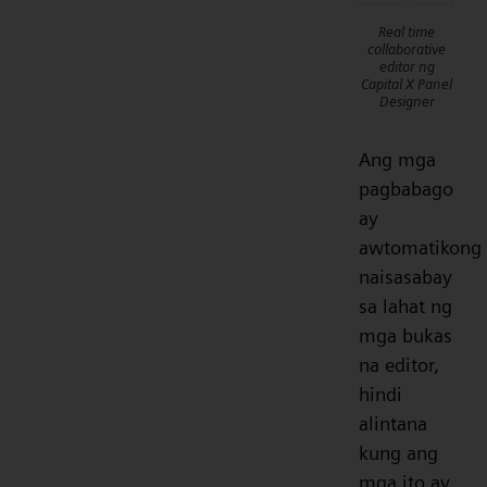
Real time
collaborative
editor ng
Capital X Panel
Designer
Ang mga
pagbabago
ay
awtomatikong
naisasabay
sa lahat ng
mga bukas
na editor,
hindi
alintana
kung ang
mga ito ay