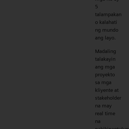
5
talampakan
o kalahati
ng mundo
ang layo.
Madaling
talakayin
ang mga
proyekto
sa mga
kliyente at
stakeholder
na may
real time
na
pakikipagtulun