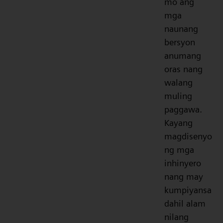
mo ang
mga
naunang
bersyon
anumang
oras nang
walang
muling
paggawa.
Kayang
magdisenyo
ng mga
inhinyero
nang may
kumpiyansa
dahil alam
nilang