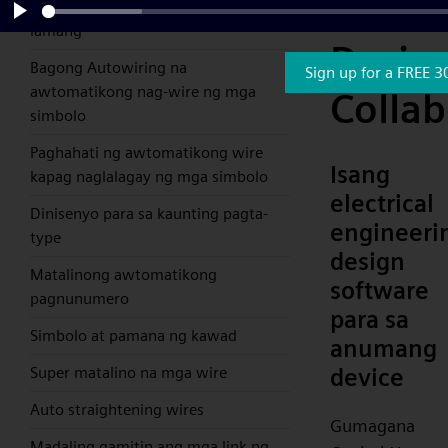
Electri
install, simpleng pag-drag at drop
lamang
Play
Desig
Bagong Autowiring na
Sign up for a FREE 3
awtomatikong nag-wire ng mga
Collab
simbolo
Paghahati ng awtomatikong wire
Isang
kapag naglalagay ng mga simbolo
electrical
Dinisenyo para sa kaunting pagta-
engineeri
type
design
Matalinong awtomatikong
software
pagnunumero
para sa
Simbolo at pamana ng kawad
anumang
device
Super matalino na mga wire
Auto straightening wires
Gumagana
Madaling gamitin ang mga link ng