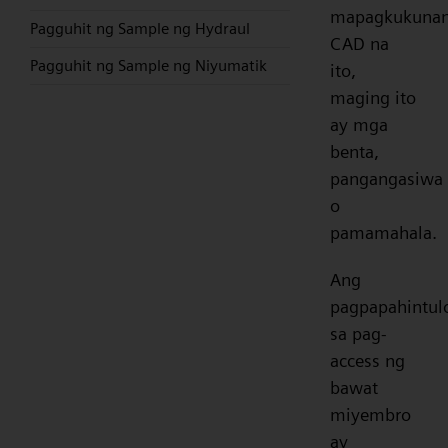
mapagkukuna
Pagguhit ng Sample ng Hydraul
CAD na
Pagguhit ng Sample ng Niyumatik
ito,
maging ito
ay mga
benta,
pangangasiwa
o
pamamahala.
Ang
pagpapahintul
sa pag-
access ng
bawat
miyembro
ay