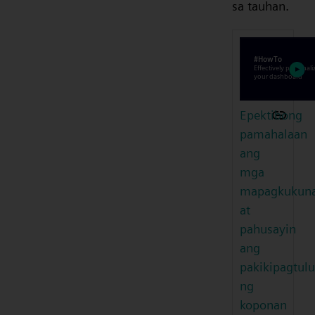
sa tauhan.
Epektibong
pamahalaan
ang
mga
mapagkukun
at
pahusayin
ang
pakikipagtul
ng
koponan