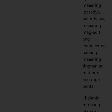
maaaring
ipasadya,
halimbawa,
maaaring
mag-edit
ang
engineering
habang
maaaring
tingnan at
mai-print
ang mga
benta.
Kilalanin
mo nang
eksakto