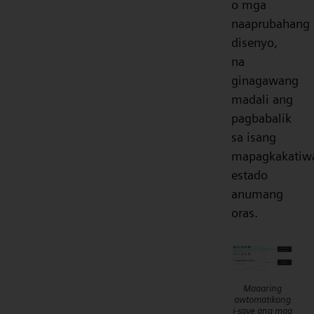
o mga
naaprubahang
disenyo,
na
ginagawang
madali ang
pagbabalik
sa isang
mapagkakatiw
estado
anumang
oras.
Maaaring
awtomatikong
i-save ang mga