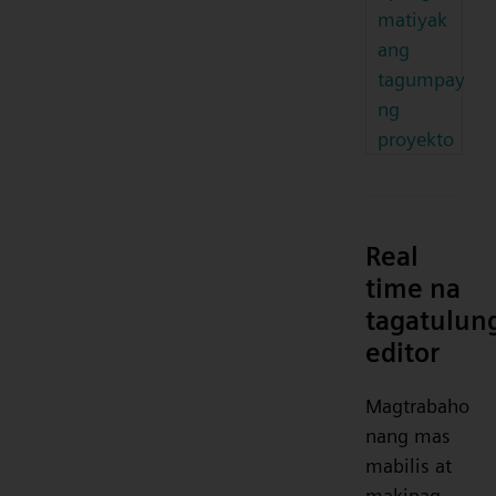
matiyak
ang
tagumpay
ng
proyekto
Real
time na
tagatulun
editor
Magtrabaho
nang mas
mabilis at
makipag-