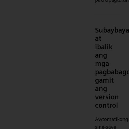
Subaybay
at
ibalik
ang
mga
pagbabag
gamit
ang
version
control
Awtomatikong
sine-save