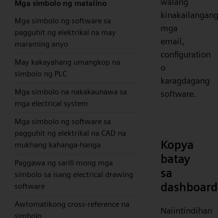
walang
Mga simbolo ng matalino
kinakailangan
Mga simbolo ng software sa
mga
pagguhit ng elektrikal na may
email,
maraming anyo
configuration
May kakayahang umangkop na
o
simbolo ng PLC
karagdagang
Mga simbolo na nakakaunawa sa
software.
mga electrical system
Mga simbolo ng software sa
pagguhit ng elektrikal na CAD na
Kopya
mukhang kahanga-hanga
batay
Paggawa ng sarili mong mga
sa
simbolo sa isang electrical drawing
dashboard
software
Awtomatikong cross-reference na
Naiintindihan
simbolo