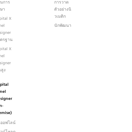
นการ
การวาด
กษา
ตัวอย่างนิ
วเมติก
pital X
nel
นักพัฒนา
signer
ตรฐาน
pital X
nel
signer
นสูง
pital
nel
signer
n-
emise)
่นออฟไลน์
วน์โหลด