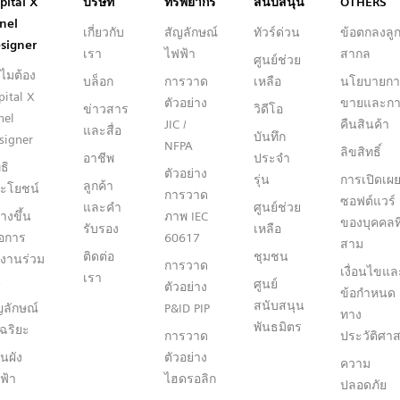
Capital™ X Panel Designer
pital X
บริษัท
ทรัพยากร
สนับสนุน
OTHERS
nel
เกี่ยวกับ
สัญลักษณ์
ทัวร์ด่วน
ข้อตกลงลูก
signer
เรา
ไฟฟ้า
สากล
ศูนย์ช่วย
ไมต้อง
บล็อก
การวาด
เหลือ
นโยบายกา
pital X
ตัวอย่าง
ขายและก
ข่าวสาร
วิดีโอ
nel
JIC /
คืนสินค้า
และสื่อ
บันทึก
signer
NFPA
ลิขสิทธิ์
อาชีพ
ประจำ
ธิ
ตัวอย่าง
รุ่น
การเปิดเผ
ลูกค้า
ะโยชน์
การวาด
ซอฟต์แวร์
และคำ
ศูนย์ช่วย
างขึ้น
ภาพ IEC
ของบุคคลที
รับรอง
เหลือ
่อการ
60617
สาม
ติดต่อ
ชุมชน
งานร่วม
การวาด
เงื่อนไขแล
เรา
น
ศูนย์
ตัวอย่าง
ข้อกำหนด
สนับสนุน
ญลักษณ์
P&ID PIP
ทาง
พันธมิตร
จฉริยะ
การวาด
ประวัติศาส
นผัง
ตัวอย่าง
ความ
ฟ้า
ไฮดรอลิก
ปลอดภัย