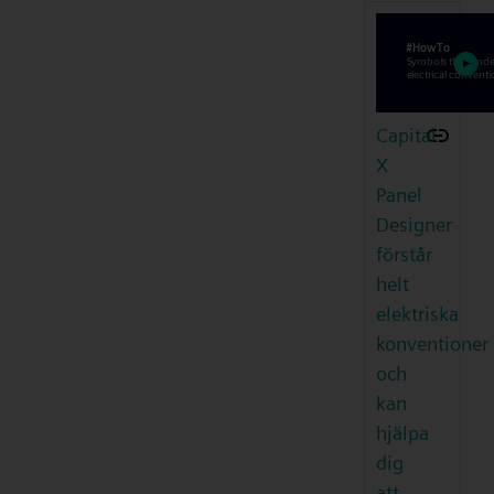
Capital
X
Panel
Designer
förstår
helt
elektriska
konventioner
och
kan
hjälpa
dig
att