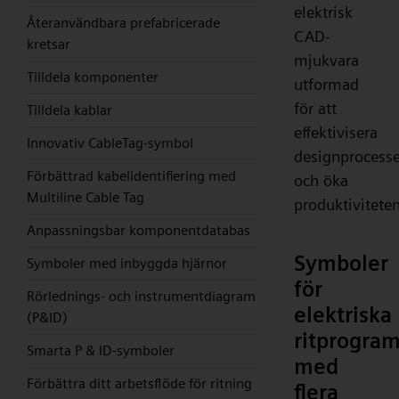
elektrisk
Återanvändbara prefabricerade
CAD-
kretsar
mjukvara
Tilldela komponenter
utformad
för att
Tilldela kablar
effektivisera
Innovativ CableTag-symbol
designprocesse
Förbättrad kabelidentifiering med
och öka
Multiline Cable Tag
produktiviteten
Anpassningsbar komponentdatabas
Symboler
Symboler med inbyggda hjärnor
för
Rörlednings- och instrumentdiagram
elektriska
(P&ID)
ritprogra
Smarta P & ID-symboler
med
Förbättra ditt arbetsflöde för ritning
flera