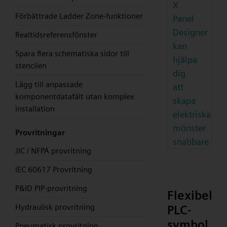
X
Förbättrade Ladder Zone-funktioner
Panel
Designer
Realtidsreferensfönster
kan
Spara flera schematiska sidor till
hjälpa
stencilen
dig
Lägg till anpassade
att
komponentdatafält utan komplex
skapa
installation
elektriska
mönster
Provritningar
snabbare
JIC / NFPA provritning
IEC 60617 Provritning
P&ID PIP-provritning
Flexibel
Hydraulisk provritning
PLC-
symbol
Pneumatisk provritning