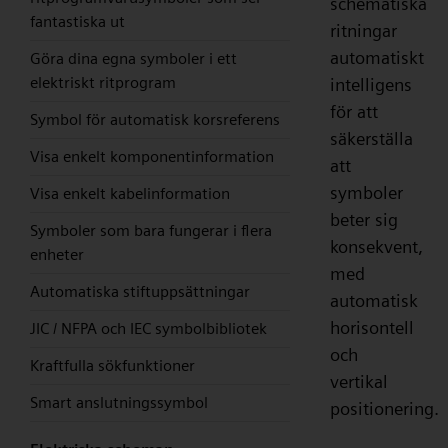
schematiska
fantastiska ut
ritningar
automatiskt
Göra dina egna symboler i ett
elektriskt ritprogram
intelligens
för att
Symbol för automatisk korsreferens
säkerställa
Visa enkelt komponentinformation
att
symboler
Visa enkelt kabelinformation
beter sig
Symboler som bara fungerar i flera
konsekvent,
enheter
med
Automatiska stiftuppsättningar
automatisk
horisontell
JIC / NFPA och IEC symbolbibliotek
och
Kraftfulla sökfunktioner
vertikal
Smart anslutningssymbol
positionering.