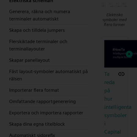
Elektriska scheman
Generera, räkna och numera
Elektriska
terminaler automatiskt
symboler med
flera former
Skapa och tilldela jumpers
Flerskiktade terminaler och
terminallayouter
Skapar panellayout
Fäst layout-symboler automatiskt på
Ta
rälsen
reda
på
Importerar flera format
hur
Omfattande rapportgenerering
intelligenta
Exportera och importera rapporter
symboler
i
Skapa dina egna titelblock
Capital
Automatiskt sidprefix