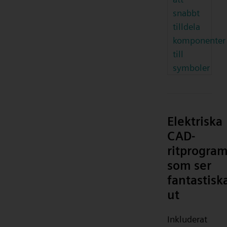
snabbt
tilldela
komponenter
till
symboler
Elektriska
CAD-
ritprogra
som ser
fantastisk
ut
Inkluderat