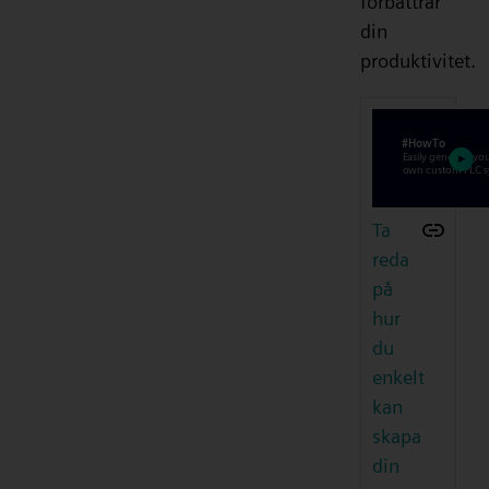
förbättrar
din
produktivitet.
Ta
reda
på
hur
du
enkelt
kan
skapa
din