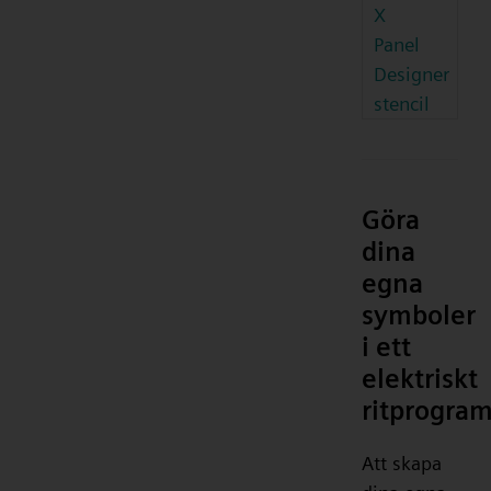
X
Panel
Designer
stencil
Göra
dina
egna
symboler
i ett
elektriskt
ritprogra
Att skapa