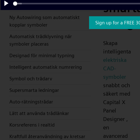
smart
bara enkelt dra och släpp
Play
Ny Autowiring som automatiskt
desig
Sign up for a FREE 3
kopplar symboler
Automatisk trådklyvning när
Skapa
symboler placeras
intelligenta
Designad för minimal typning
elektriska
Intelligent automatisk numrering
CAD-
symboler
Symbol och trådarv
snabbt och
Supersmarta ledningar
säkert med
Capital X
Auto-rätningstrådar
Panel
Lätt att använda trådlänkar
Designer ,
Korsreferens i realtid
en
avancerad
Kraftfull återanvändning av kretsar