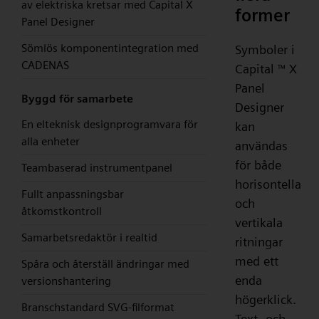
av elektriska kretsar med Capital X
former
Panel Designer
Sömlös komponentintegration med
Symboler i
CADENAS
Capital
X
™
Panel
Byggd för samarbete
Designer
En elteknisk designprogramvara för
kan
alla enheter
användas
för både
Teambaserad instrumentpanel
horisontella
Fullt anpassningsbar
och
åtkomstkontroll
vertikala
Samarbetsredaktör i realtid
ritningar
med ett
Spåra och återställ ändringar med
enda
versionshantering
högerklick.
Branschstandard SVG-filformat
Text- och