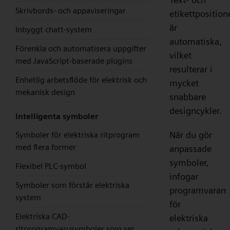
Skrivbords- och appaviseringar
etikettposition
är
Inbyggt chatt-system
automatiska,
Förenkla och automatisera uppgifter
vilket
med JavaScript-baserade plugins
resulterar i
Enhetlig arbetsflöde för elektrisk och
mycket
mekanisk design
snabbare
designcykler.
Intelligenta symboler
När du gör
Symboler för elektriska ritprogram
med flera former
anpassade
symboler,
Flexibel PLC-symbol
infogar
Symboler som förstår elektriska
programvaran
system
för
Elektriska CAD-
elektriska
ritprogramvarusymboler som ser