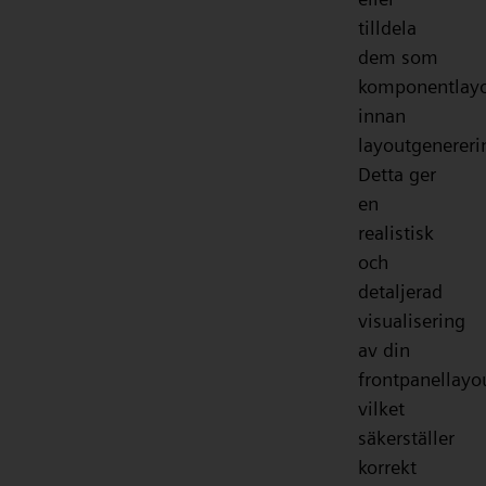
tilldela
dem som
komponentlayo
innan
layoutgenereri
Detta ger
en
realistisk
och
detaljerad
visualisering
av din
frontpanellayo
vilket
säkerställer
korrekt