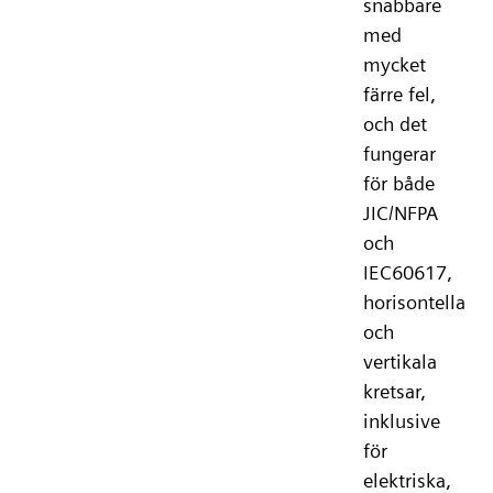
snabbare
med
mycket
färre fel,
och det
fungerar
för både
JIC/NFPA
och
IEC60617,
horisontella
och
vertikala
kretsar,
inklusive
för
elektriska,