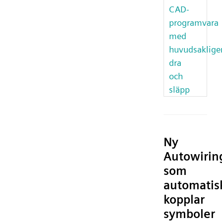
CAD-
programvara
med
huvudsaklige
dra
och
släpp
Ny
Autowirin
som
automatis
kopplar
symboler