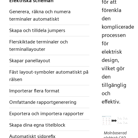
Elektriska scheman
för att
förenkla
Generera, räkna och numera
den
terminaler automatiskt
komplicerade
Skapa och tilldela jumpers
processen
Flerskiktade terminaler och
för
terminallayouter
elektrisk
design,
Skapar panellayout
vilket gör
Fäst layout-symboler automatiskt på
den
rälsen
tillgänglig
Importerar flera format
och
effektiv.
Omfattande rapportgenerering
Exportera och importera rapporter
Skapa dina egna titelblock
Molnbaserad
Automatiskt sidprefix
elektrisk CAD-