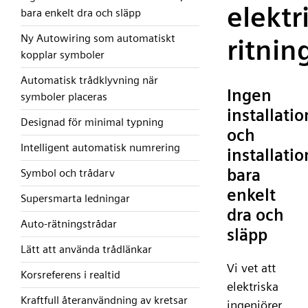
elektr
bara enkelt dra och släpp
Ny Autowiring som automatiskt
ritnin
kopplar symboler
Automatisk trådklyvning när
Ingen
symboler placeras
installatio
Designad för minimal typning
och
Intelligent automatisk numrering
installatio
bara
Symbol och trådarv
enkelt
Supersmarta ledningar
dra och
Auto-rätningstrådar
släpp
Lätt att använda trådlänkar
Vi vet att
Korsreferens i realtid
elektriska
Kraftfull återanvändning av kretsar
ingenjörer