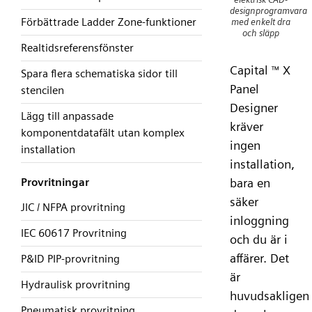
designprogramvara
Förbättrade Ladder Zone-funktioner
med enkelt dra
och släpp
Realtidsreferensfönster
Capital
X
™
Spara flera schematiska sidor till
Panel
stencilen
Designer
Lägg till anpassade
kräver
komponentdatafält utan komplex
ingen
installation
installation,
Provritningar
bara en
säker
JIC / NFPA provritning
inloggning
IEC 60617 Provritning
och du är i
affärer. Det
P&ID PIP-provritning
är
Hydraulisk provritning
huvudsakligen
Pneumatisk provritning