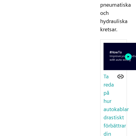
pneumatiska
och
hydrauliska
kretsar.
Ta
reda
på
hur
autokablar
drastiskt
förbättrar
din