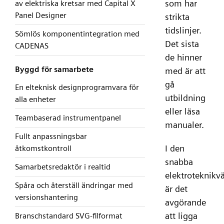
som har
av elektriska kretsar med Capital X
Panel Designer
strikta
tidslinjer.
Sömlös komponentintegration med
Det sista
CADENAS
de hinner
Byggd för samarbete
med är att
gå
En elteknisk designprogramvara för
utbildning
alla enheter
eller läsa
Teambaserad instrumentpanel
manualer.
Fullt anpassningsbar
I den
åtkomstkontroll
snabba
Samarbetsredaktör i realtid
elektroteknikv
Spåra och återställ ändringar med
är det
versionshantering
avgörande
att ligga
Branschstandard SVG-filformat