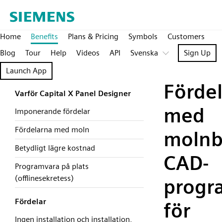
Home
Benefits
Plans & Pricing
Symbols
Customers
Blog
Tour
Help
Videos
API
Svenska
Sign Up
Launch App
Fördel
Varför Capital X Panel Designer
med
Imponerande fördelar
Fördelarna med moln
molnb
Betydligt lägre kostnad
CAD-
Programvara på plats
(offlinesekretess)
progr
Fördelar
för
Ingen installation och installation,