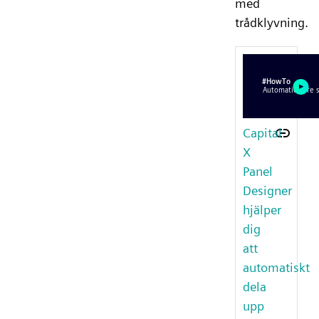
med
trådklyvning.
Capital
X
Panel
Designer
hjälper
dig
att
automatiskt
dela
upp