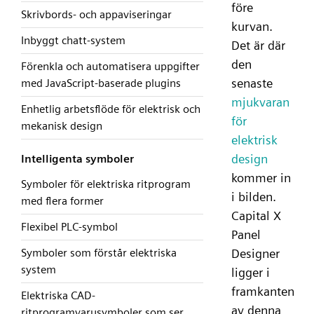
före
Skrivbords- och appaviseringar
kurvan.
Inbyggt chatt-system
Det är där
den
Förenkla och automatisera uppgifter
senaste
med JavaScript-baserade plugins
mjukvaran
Enhetlig arbetsflöde för elektrisk och
för
mekanisk design
elektrisk
design
Intelligenta symboler
kommer in
Symboler för elektriska ritprogram
i bilden.
med flera former
Capital X
Flexibel PLC-symbol
Panel
Designer
Symboler som förstår elektriska
system
ligger i
framkanten
Elektriska CAD-
av denna
ritprogramvarusymboler som ser