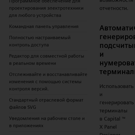
Программное обеспечение для
отчетности.
проектирования электротехники
для любого устройства
Автомати
Командная панель управления
генериров
Полностью настраиваемый
подсчиты
контроль доступа
и
Редактор для совместной работы
нумерова
в реальном времени
термина
Отслеживайте и восстанавливайте
изменения с помощью системы
Использовать
контроля версий.
и
Стандартный отраслевой формат
генерировать
файлов SVG
терминалы
в Capital
Уведомления на рабочем столе и
™
в приложениях
X Panel
Designer