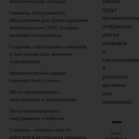
клемм
электрические системы
будут
Символы программного
автоматическ
обеспечения для проектирования
отображать
электрических САПР, которые
имена
выглядят потрясающе
проводов
Создание собственных символов
и
в программе для черчения
синхронизиро
электросхем
в
Автоматический символ
реальном
перекрестной ссылки
времени
Легко просматривать
при
информацию о компонентах
изменении.
Легко просматривать
информацию о кабелях
Символы, которые просто
Легко
работают в нескольких единицах
создавать и