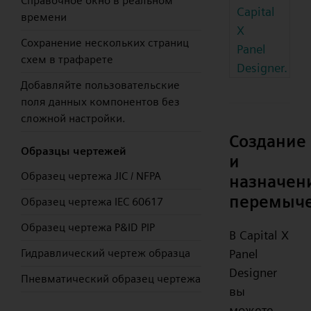
Справочное окно в реальном
Capital
времени
X
Сохранение нескольких страниц
Panel
схем в трафарете
Designer.
Добавляйте пользовательские
поля данных компонентов без
сложной настройки.
Создание
Образцы чертежей
и
Образец чертежа JIC / NFPA
назначен
перемыч
Образец чертежа IEC 60617
Образец чертежа P&ID PIP
В Capital X
Panel
Гидравлический чертеж образца
Designer
Пневматический образец чертежа
вы
можете