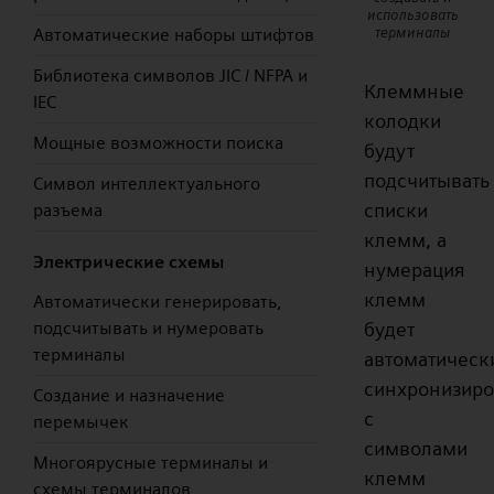
использовать
терминалы
Автоматические наборы штифтов
Библиотека символов JIC / NFPA и
Клеммные
IEC
колодки
Мощные возможности поиска
будут
подсчитывать
Символ интеллектуального
списки
разъема
клемм, а
Электрические схемы
нумерация
клемм
Автоматически генерировать,
будет
подсчитывать и нумеровать
терминалы
автоматическ
синхронизиро
Создание и назначение
с
перемычек
символами
Многоярусные терминалы и
клемм
схемы терминалов