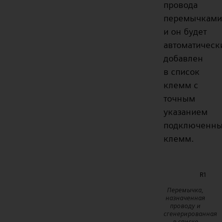
провода
перемычками
и он будет
автоматическ
добавлен
в список
клемм с
точным
указанием
подключенн
клемм.
Перемычка,
назначенная
проводу и
сгенерированная
в списке