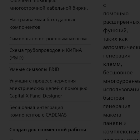
кабелей с помощью
с
многострочной кабельной бирки.
помощью
Настраиваемая база данных
расширенных
компонентов
функций,
таких как
Символы со встроенным мозгом
автоматическ
Схема трубопроводов и КИПиА
генерация
(P&ID)
клемм,
Умные символы P&ID
бесшовное
многоуровне
Улучшите процесс черчения
электрических цепей с помощью
использовани
Capital X Panel Designer
быстрая
генерация
Бесшовная интеграция
макета
компонентов с CADENAS
панели и
Создан для совместной работы
комплексные
возможности