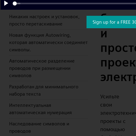
схем:
Преимущества
Play
быстр
Никаких настроек и установок,
Sign up for a FREE 3
просто перетаскивание
и
Новая функция Autowiring,
которая автоматически соединяет
прост
символы.
проек
Автоматическое разделение
проводов при размещении
элект
символов
Разработан для минимального
набора текста
Усильте
свои
Интеллектуальная
электротехни
автоматическая нумерация
проекты с
Наследование символов и
помощью
проводов