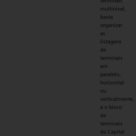
terminais
multinível,
basta
organizar
as
listagens
de
terminais
em
paralelo,
horizontal
ou
verticalmente,
e o bloco
de
terminais
do Capital