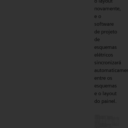
o layout
novamente,
e o
software
de projeto
de
esquemas
elétricos
sincronizará
automaticame
entre os
esquemas
e o layout
do painel.