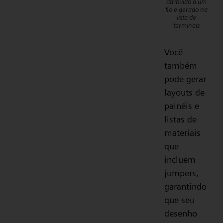
atribuído a um
fio e gerado na
lista de
terminais
Você
também
pode gerar
layouts de
painéis e
listas de
materiais
que
incluem
jumpers,
garantindo
que seu
desenho