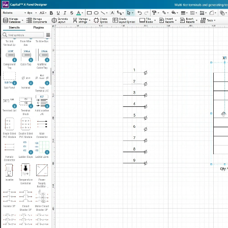
Home
Benefits
Plans & Pricing
Symbols
Customers
Blog
Tour
Help
Videos
API
Português
Sign Up
Launch App
Melho
Por que Capital X Panel Designer
softw
Benefícios impressionantes
As vantagens da nuvem
de
Custo significativamente mais baixo
esque
Software local (privacidade offline)
elétri
Benefícios
projet
Sem configuração e instalações,
apenas arrastar e soltar
Capital X Panel Designer