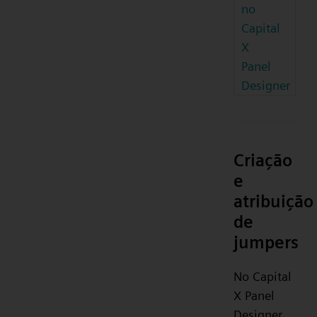
no
Capital
X
Panel
Designer
Criação
e
atribuição
de
jumpers
No Capital
X Panel
Designer ,