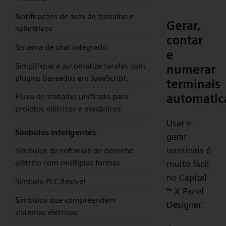
Notificações de área de trabalho e
Gerar,
aplicativos
contar
Sistema de chat integrado
e
Simplifique e automatize tarefas com
numerar
plugins baseados em JavaScript.
terminais
automati
Fluxo de trabalho unificado para
projetos elétricos e mecânicos
Usar e
Símbolos inteligentes
gerar
terminais é
Símbolos de software de desenho
elétrico com múltiplas formas
muito fácil
no Capital
Símbolo PLC flexível
X Panel
™
Símbolos que compreendem
Designer.
sistemas elétricos