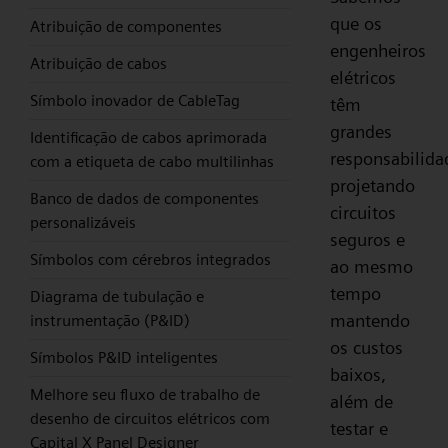
que os
Atribuição de componentes
engenheiros
Atribuição de cabos
elétricos
Símbolo inovador de CableTag
têm
grandes
Identificação de cabos aprimorada
responsabilida
com a etiqueta de cabo multilinhas
projetando
Banco de dados de componentes
circuitos
personalizáveis
seguros e
Símbolos com cérebros integrados
ao mesmo
tempo
Diagrama de tubulação e
mantendo
instrumentação (P&ID)
os custos
Símbolos P&ID inteligentes
baixos,
Melhore seu fluxo de trabalho de
além de
desenho de circuitos elétricos com
testar e
Capital X Panel Designer