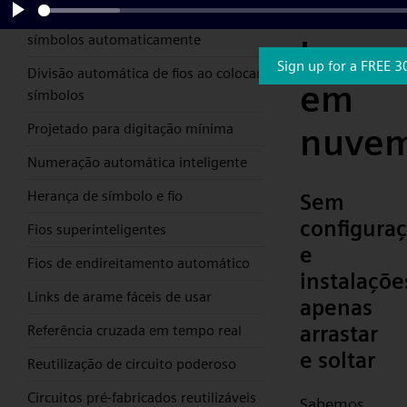
CAD
Nova Autowiring que conecta
Play
símbolos automaticamente
basea
Sign up for a FREE 3
Divisão automática de fios ao colocar
em
símbolos
Projetado para digitação mínima
nuve
Numeração automática inteligente
Herança de símbolo e fio
Sem
configura
Fios superinteligentes
e
Fios de endireitamento automático
instalaçõe
Links de arame fáceis de usar
apenas
arrastar
Referência cruzada em tempo real
e soltar
Reutilização de circuito poderoso
Circuitos pré-fabricados reutilizáveis
Sabemos