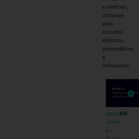
e verticais,
inclusive
para
circuitos
elétricos,
pneumáticos
e
hidráulicos.
Descubra
como
a
fiação