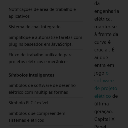
da
Notificações de área de trabalho e
engenharia
aplicativos
elétrica,
manter-se
Sistema de chat integrado
à frente da
Simplifique e automatize tarefas com
curva é
plugins baseados em JavaScript.
crucial. É
Fluxo de trabalho unificado para
aí que
projetos elétricos e mecânicos
entra em
jogo
o
Símbolos inteligentes
software
Símbolos de software de desenho
de projeto
elétrico com múltiplas formas
elétrico
de
Símbolo PLC flexível
última
geração.
Símbolos que compreendem
Capital X
sistemas elétricos
Panel