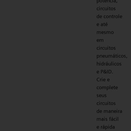
potência,
circuitos
de controle
e até
mesmo
em
circuitos
pneumáticos,
hidráulicos
e P&ID.
Crie e
complete
seus
circuitos
de maneira
mais fácil
e rápida