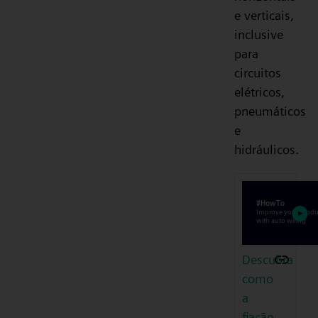
e verticais,
inclusive
para
circuitos
elétricos,
pneumáticos
e
hidráulicos.
Descubra
como
a
fiação