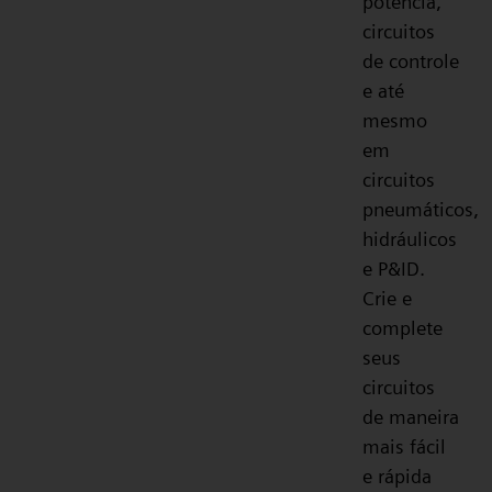
potência,
circuitos
de controle
e até
mesmo
em
circuitos
pneumáticos,
hidráulicos
e P&ID.
Crie e
complete
seus
circuitos
de maneira
mais fácil
e rápida