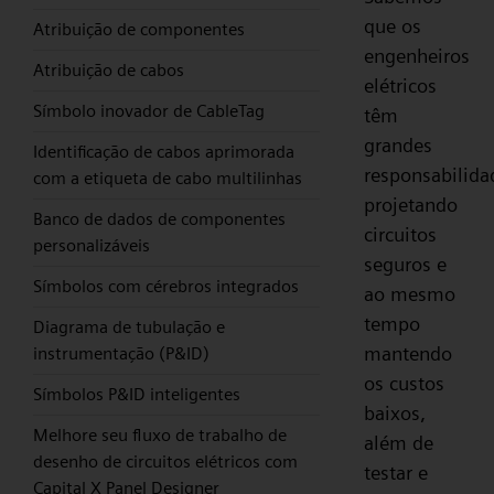
que os
Atribuição de componentes
engenheiros
Atribuição de cabos
elétricos
Símbolo inovador de CableTag
têm
grandes
Identificação de cabos aprimorada
responsabilida
com a etiqueta de cabo multilinhas
projetando
Banco de dados de componentes
circuitos
personalizáveis
seguros e
Símbolos com cérebros integrados
ao mesmo
tempo
Diagrama de tubulação e
mantendo
instrumentação (P&ID)
os custos
Símbolos P&ID inteligentes
baixos,
Melhore seu fluxo de trabalho de
além de
desenho de circuitos elétricos com
testar e
Capital X Panel Designer