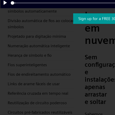
CAD
Nova Autowiring que conecta
Play
símbolos automaticamente
basea
Sign up for a FREE 3
Divisão automática de fios ao colocar
em
símbolos
Projetado para digitação mínima
nuve
Numeração automática inteligente
Herança de símbolo e fio
Sem
configura
Fios superinteligentes
e
Fios de endireitamento automático
instalaçõe
Links de arame fáceis de usar
apenas
arrastar
Referência cruzada em tempo real
e soltar
Reutilização de circuito poderoso
Circuitos pré-fabricados reutilizáveis
Sabemos