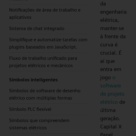
da
Notificações de área de trabalho e
engenharia
aplicativos
elétrica,
manter-se
Sistema de chat integrado
à frente da
Simplifique e automatize tarefas com
curva é
plugins baseados em JavaScript.
crucial. É
Fluxo de trabalho unificado para
aí que
projetos elétricos e mecânicos
entra em
jogo
o
Símbolos inteligentes
software
Símbolos de software de desenho
de projeto
elétrico com múltiplas formas
elétrico
de
Símbolo PLC flexível
última
geração.
Símbolos que compreendem
Capital X
sistemas elétricos
Panel