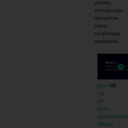
pisania,
zmniejszając
obciążenie
pracą i
zwiększając
wydajność.
Dowiedz
się,
jak
łatwo
wygenerowa
własny