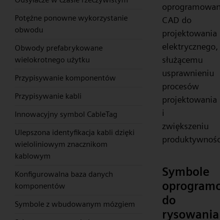
oprogramowan
Potężne ponowne wykorzystanie
CAD do
obwodu
projektowania
elektrycznego,
Obwody prefabrykowane
służącemu
wielokrotnego użytku
usprawnieniu
Przypisywanie komponentów
procesów
Przypisywanie kabli
projektowania
i
Innowacyjny symbol CableTag
zwiększeniu
Ulepszona identyfikacja kabli dzięki
produktywnośc
wieloliniowym znacznikom
kablowym
Symbole
Konfigurowalna baza danych
oprogram
komponentów
do
Symbole z wbudowanym mózgiem
rysowania