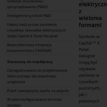
Schemat orurowania i
elektrycz
oprzyrządowania (P&ID)
z
Inteligentne symbole P&ID
wieloma
formami
Ulepsz swój proces tworzenia
rysunków obwodów elektrycznych
dzięki Capital X Panel Designer
Symbole w
Capital
X
™
Bezproblemowa integracja
Panel
komponentów z CADENAS
Designer
Stworzony do współpracy
mogą być
używane
Oprogramowanie do projektowania
zarówno w
elektrycznego dla dowolnego
rysunkach
urządzenia
poziomych,
Pulpit nawigacyjny oparty na zespole
jak i
W pełni konfigurowalna kontrola
pionowych
dostępu