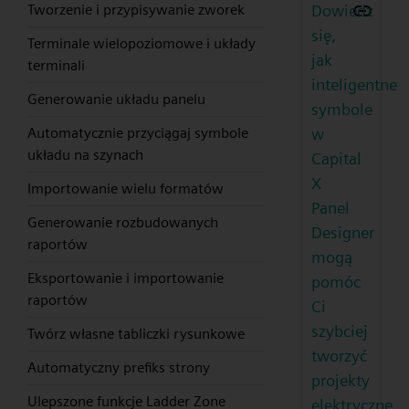
Dowiedz
Tworzenie i przypisywanie zworek
się,
Terminale wielopoziomowe i układy
jak
terminali
inteligentne
Generowanie układu panelu
symbole
w
Automatycznie przyciągaj symbole
układu na szynach
Capital
X
Importowanie wielu formatów
Panel
Generowanie rozbudowanych
Designer
raportów
mogą
Eksportowanie i importowanie
pomóc
raportów
Ci
szybciej
Twórz własne tabliczki rysunkowe
tworzyć
Automatyczny prefiks strony
projekty
Ulepszone funkcje Ladder Zone
elektryczne