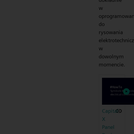
w
oprogramowan
do
rysowania
elektrotechnic
w
dowolnym
momencie.
Capital
X
Panel