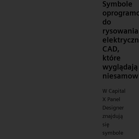
Symbole
oprogram
do
rysowania
elektrycz
CAD,
które
wyglądają
niesamowi
W Capital
X Panel
Designer
znajdują
się
symbole