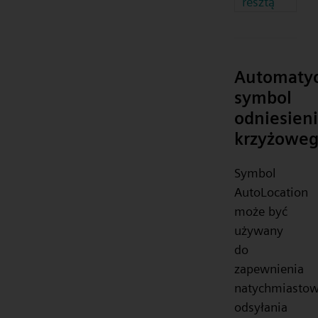
resztą
Automaty
symbol
odniesien
krzyżowe
Symbol
AutoLocation
może być
używany
do
zapewnienia
natychmiasto
odsyłania