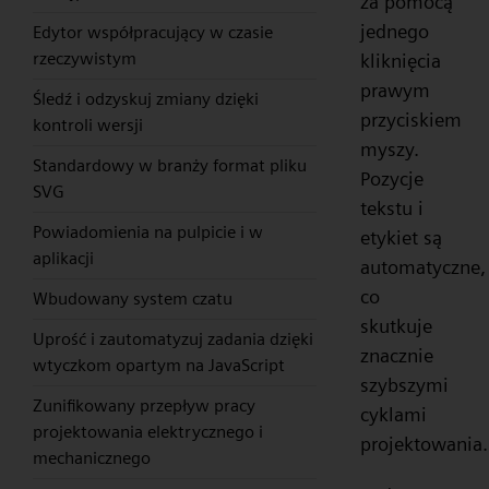
za pomocą
jednego
Edytor współpracujący w czasie
rzeczywistym
kliknięcia
prawym
Śledź i odzyskuj zmiany dzięki
przyciskiem
kontroli wersji
myszy.
Standardowy w branży format pliku
Pozycje
SVG
tekstu i
Powiadomienia na pulpicie i w
etykiet są
aplikacji
automatyczne,
co
Wbudowany system czatu
skutkuje
Uprość i zautomatyzuj zadania dzięki
znacznie
wtyczkom opartym na JavaScript
szybszymi
Zunifikowany przepływ pracy
cyklami
projektowania elektrycznego i
projektowania.
mechanicznego