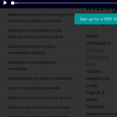
inteli
przeciągnij i upuść
Play
Nowe rozwiązanie Autowiring, które
proje
Sign up for a FREE 3
automatycznie łączy symbole
Automatyczne dzielenie drutu
Twórz
podczas umieszczania symboli
inteligentne
Zaprojektowany z myślą o
symbole
minimalnym pisaniu
elektryczne
Inteligentna automatyczna
CAD
numeracja
szybko i
bezpiecznie
Dziedziczenie symboli i przewodów
dzięki
Super inteligentne przewody
Capital X
Automatyczne prostowanie drutów
Panel
Designer ,
Łatwe w użyciu linki przewodowe
zaawansowan
Odsyłacze w czasie rzeczywistym