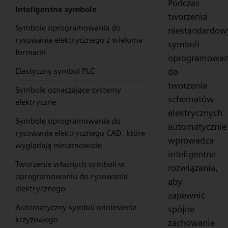
Podczas
Inteligentne symbole
tworzenia
Symbole oprogramowania do
niestandardow
rysowania elektrycznego z wieloma
symboli
formami
oprogramowan
do
Elastyczny symbol PLC
tworzenia
Symbole oznaczające systemy
schematów
elektryczne
elektrycznych
Symbole oprogramowania do
automatycznie
rysowania elektrycznego CAD, które
wprowadza
wyglądają niesamowicie
inteligentne
Tworzenie własnych symboli w
rozwiązania,
oprogramowaniu do rysowania
aby
elektrycznego
zapewnić
Automatyczny symbol odniesienia
spójne
krzyżowego
zachowanie