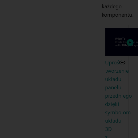
każdego
komponentu.
Uprość
tworzenie
układu
panelu
przedniego
dzięki
symbolom
układu
3D
z