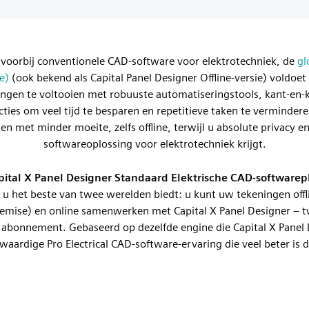
voorbij conventionele CAD-software voor elektrotechniek, de
gl
e)
(ook bekend als Capital Panel Designer Offline-versie) voldoet
gen te voltooien met robuuste automatiseringstools, kant-en-k
ncties om veel tijd te besparen en repetitieve taken te verminde
en met minder moeite, zelfs offline, terwijl u absolute privacy 
softwareoplossing voor elektrotechniek krijgt.
pital X Panel Designer Standaard Elektrische CAD-softwarep
e u het beste van twee werelden biedt: u kunt uw tekeningen off
remise) en online samenwerken met Capital X Panel Designer – 
 abonnement. Gebaseerd op dezelfde engine die Capital X Panel D
waardige Pro Electrical CAD-software-ervaring die veel beter is d