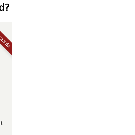
d?
waarde
t