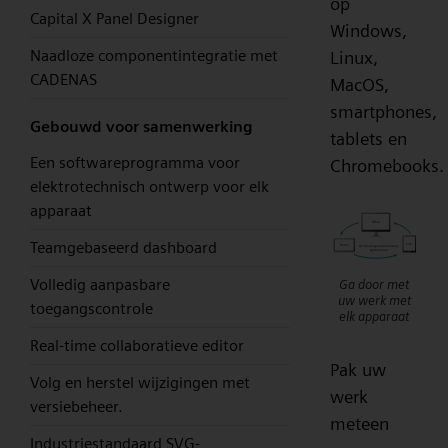
op
Capital X Panel Designer
Windows,
Naadloze componentintegratie met
Linux,
CADENAS
MacOS,
smartphones,
Gebouwd voor samenwerking
tablets en
Een softwareprogramma voor
Chromebooks.
elektrotechnisch ontwerp voor elk
apparaat
Teamgebaseerd dashboard
Volledig aanpasbare
Ga door met
uw werk met
toegangscontrole
elk apparaat
Real-time collaboratieve editor
Pak uw
Volg en herstel wijzigingen met
werk
versiebeheer.
meteen
Industriestandaard SVG-