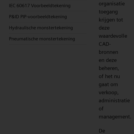
organisatie
IEC 60617 Voorbeeldtekening
toegang
P&ID PIP-voorbeeldtekening
krijgen tot
deze
Hydraulische monstertekening
waardevolle
Pneumatische monstertekening
CAD-
bronnen
en deze
beheren,
of het nu
gaat om
verkoop,
administratie
of
management.
De