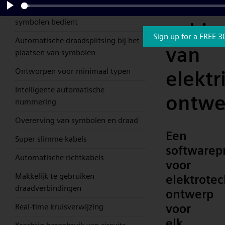
het
Nieuwe Autowiring die automatisch
Play
symbolen bedient
gebie
Sign up for a FREE 3
Automatische draadsplitsing bij het
van
plaatsen van symbolen
Ontworpen voor minimaal typen
elektr
Intelligente automatische
ontwe
nummering
Overerving van symbolen en draad
Een
Super slimme kabels
software
Automatische richtkabels
voor
Makkelijk te gebruiken
elektrote
draadverbindingen
ontwerp
voor
Real-time kruisverwijzing
elk