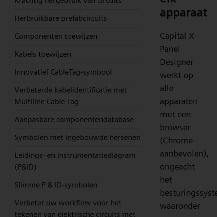
Krachtig hergebruik van circuits
apparaat
Herbruikbare prefabcircuits
Capital X
Componenten toewijzen
Panel
Kabels toewijzen
Designer
Innovatief CableTag-symbool
werkt op
alle
Verbeterde kabelidentificatie met
apparaten
Multiline Cable Tag
met een
Aanpasbare componentendatabase
browser
Symbolen met ingebouwde hersenen
(Chrome
aanbevolen),
Leidings- en instrumentatiediagram
ongeacht
(P&ID)
het
Slimme P & ID-symbolen
besturingssys
Verbeter uw workflow voor het
waaronder
tekenen van elektrische circuits met