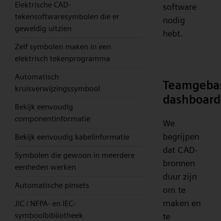
Elektrische CAD-
software
tekensoftwaresymbolen die er
nodig
geweldig uitzien
hebt.
Zelf symbolen maken in een
elektrisch tekenprogramma
Automatisch
Teamgeba
kruisverwijzingssymbool
dashboard
Bekijk eenvoudig
componentinformatie
We
begrijpen
Bekijk eenvoudig kabelinformatie
dat CAD-
Symbolen die gewoon in meerdere
bronnen
eenheden werken
duur zijn
Automatische pinsets
om te
maken en
JIC / NFPA- en IEC-
symboolbibliotheek
te