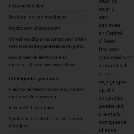
weer op
bestandsindeling
waar u
was
Desktop- en app-meldingen
gebleven
Ingebouwd chatsysteem
en Capital
Vereenvoudig en automatiseer taken
X Panel
met JavaScript-gebaseerde plug-ins.
Designer
synchroniseert
Geünificeerde elektrische en
mechanische ontwerpworkflow
automatisch
al uw
Intelligente symbolen
wijzigingen
Elektrische tekensoftware symbolen
op alle
met meerdere vormen
apparaten,
zonder dat
Flexibel PLC-symbool
u e-mails,
Symbolen die elektrische systemen
configuratie
begrijpen
of extra