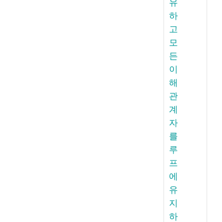
유
하
고
모
든
이
해
관
계
자
를
루
프
에
유
지
하