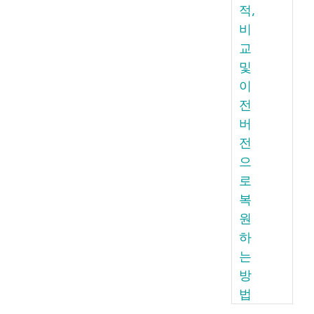
적,
비
교
및
이
전
버
전
으
로
복
원
하
는
방
법