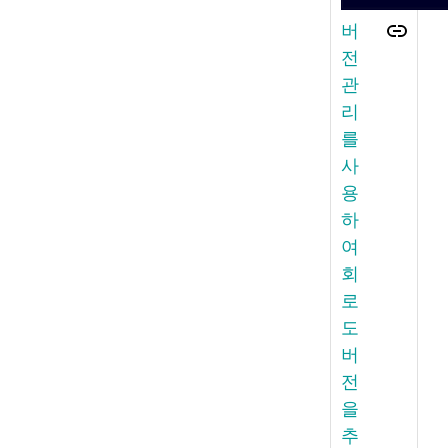
버
전
관
리
를
사
용
하
여
회
로
도
버
전
을
추