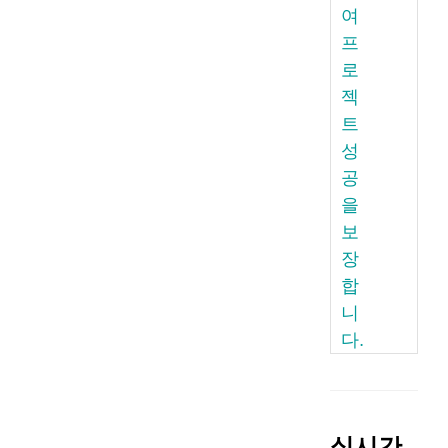
여
프
로
젝
트
성
공
을
보
장
합
니
다.
실시간