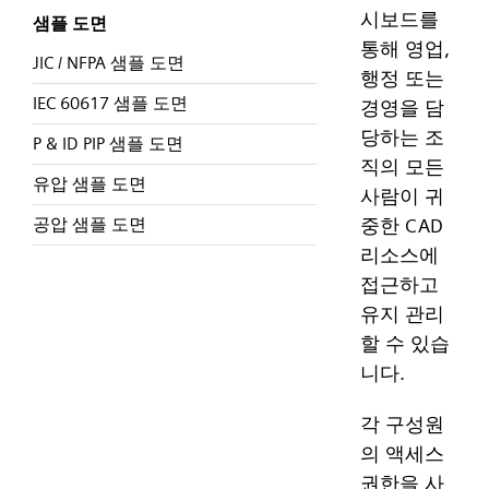
시보드를
샘플 도면
통해 영업,
JIC / NFPA 샘플 도면
행정 또는
IEC 60617 샘플 도면
경영을 담
당하는 조
P & ID PIP 샘플 도면
직의 모든
유압 샘플 도면
사람이 귀
중한 CAD
공압 샘플 도면
리소스에
접근하고
유지 관리
할 수 있습
니다.
각 구성원
의 액세스
권한을 사