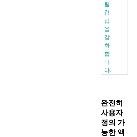
팀
협
업
을
강
화
합
니
다.
완전히
사용자
정의 가
능한 액