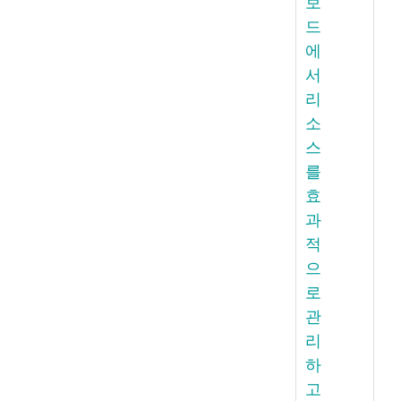
보
드
에
서
리
소
스
를
효
과
적
으
로
관
리
하
고