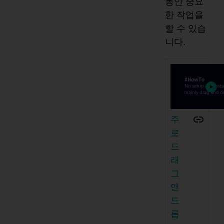
동안 중요
한 작업을
할 수 있습
니다.
주
로
드
래
그
앤
드
롭