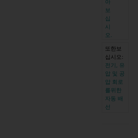
아
보
십
시
오.
또한보
십시오:
전기, 유
압 및 공
압 회로
를위한
자동 배
선