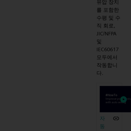
유압 장치
를 포함한
수평 및 수
직 회로,
JIC/NFPA
및
IEC60617
모두에서
작동합니
다.
자
동