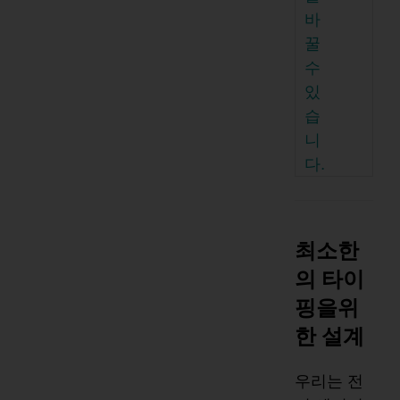
바
꿀
수
있
습
니
다.
최소한
의 타이
핑을위
한 설계
우리는 전