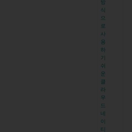
방
식
으
로
사
용
하
기
쉬
운
클
라
우
드
네
이
티