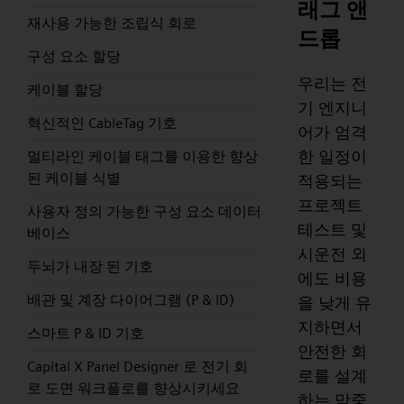
래그 앤
재사용 가능한 조립식 회로
드롭
구성 요소 할당
우리는 전
케이블 할당
기 엔지니
혁신적인 CableTag 기호
어가 엄격
한 일정이
멀티라인 케이블 태그를 이용한 향상
된 케이블 식별
적용되는
프로젝트
사용자 정의 가능한 구성 요소 데이터
테스트 및
베이스
시운전 외
두뇌가 내장 된 기호
에도 비용
배관 및 계장 다이어그램 (P & ID)
을 낮게 유
지하면서
스마트 P & ID 기호
안전한 회
Capital X Panel Designer 로 전기 회
로를 설계
로 도면 워크플로를 향상시키세요
하는 막중