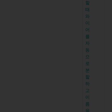
할
때
와
이
어
를
자
동
으
로
분
할
하
고
이
름
을