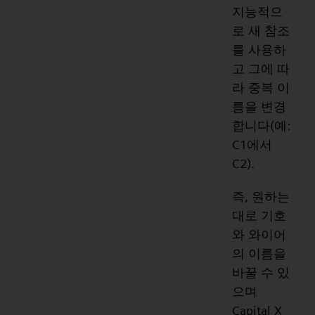
지능적으
로 새 참조
를 사용하
고 그에 따
라 중복 이
름을 변경
합니다(예:
C1에서
C2).
즉, 원하는
대로 기호
와 와이어
의 이름을
바꿀 수 있
으며
Capital X