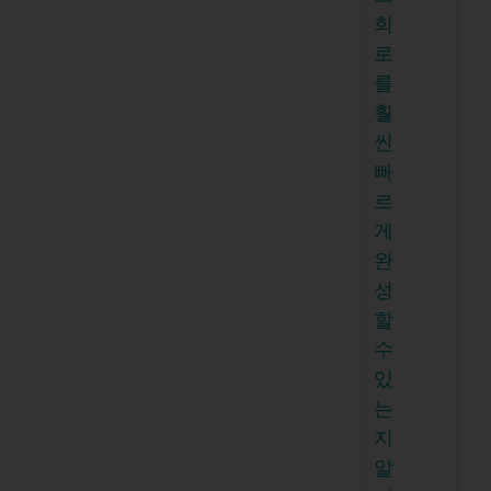
회
로
를
훨
씬
빠
르
게
완
성
할
수
있
는
지
알