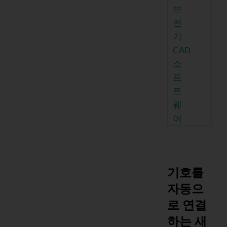
브
전
기
CAD
소
프
트
웨
어
기호를
자동으
로 연결
하는 새