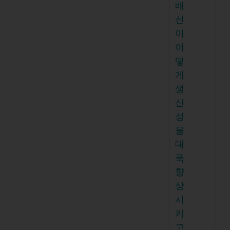
배
선
이
어
떻
게
생
산
성
을
대
폭
향
상
시
키
고