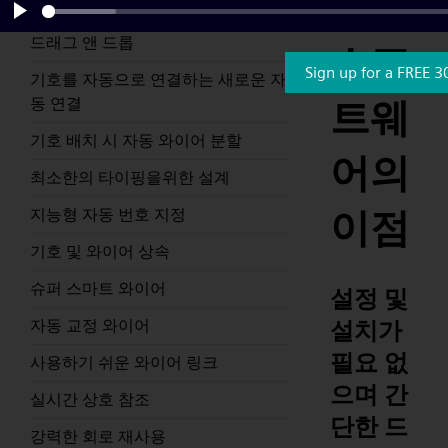
도면
설정 및 설치가 필요 없으며 간단한
Play
드래그 앤 드롭
소프
Sign up for a FREE 3
기호를 자동으로 연결하는 새로운 자
동 연결
트웨
기호 배치 시 자동 와이어 분할
어의
최소한의 타이핑을위한 설계
이점
지능형 자동 번호 지정
기호 및 와이어 상속
슈퍼 스마트 와이어
설정 및
설치가
자동 교정 와이어
필요 없
사용하기 쉬운 와이어 링크
으며 간
실시간 상호 참조
단한 드
강력한 회로 재사용