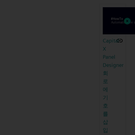
Capital
X
Panel
Designer
회
로
에
기
호
를
삽
입