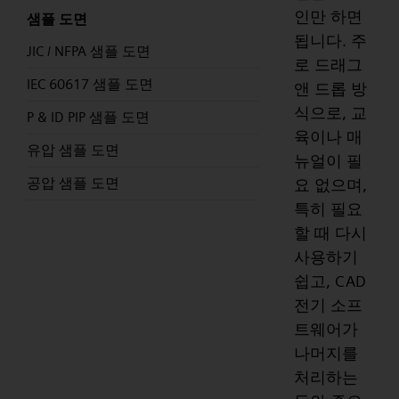
인만 하면
샘플 도면
됩니다. 주
JIC / NFPA 샘플 도면
로 드래그
IEC 60617 샘플 도면
앤 드롭 방
식으로, 교
P & ID PIP 샘플 도면
육이나 매
유압 샘플 도면
뉴얼이 필
공압 샘플 도면
요 없으며,
특히 필요
할 때 다시
사용하기
쉽고, CAD
전기 소프
트웨어가
나머지를
처리하는