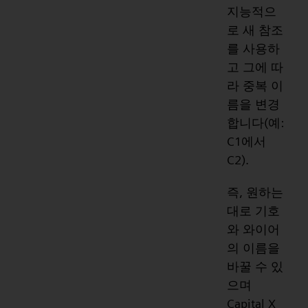
지능적으
로 새 참조
를 사용하
고 그에 따
라 중복 이
름을 변경
합니다(예:
C1에서
C2).
즉, 원하는
대로 기호
와 와이어
의 이름을
바꿀 수 있
으며
Capital X