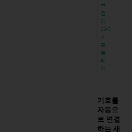
브
전
기
CAD
소
프
트
웨
어
기호를
자동으
로 연결
하는 새