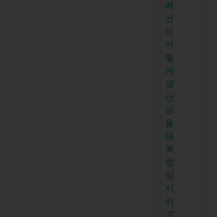
배
선
이
어
떻
게
생
산
성
을
대
폭
향
상
시
키
고