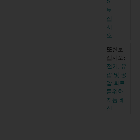
아
보
십
시
오.
또한보
십시오:
전기, 유
압 및 공
압 회로
를위한
자동 배
선