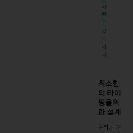
바
꿀
수
있
습
니
다.
최소한
의 타이
핑을위
한 설계
우리는 전