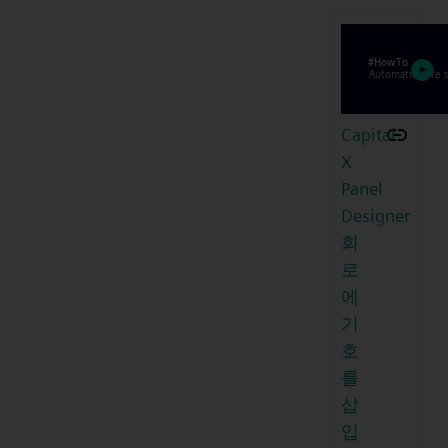
Capital
X
Panel
Designer
회
로
에
기
호
를
삽
입