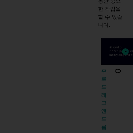
동안 중요
한 작업을
할 수 있습
니다.
주
로
드
래
그
앤
드
롭