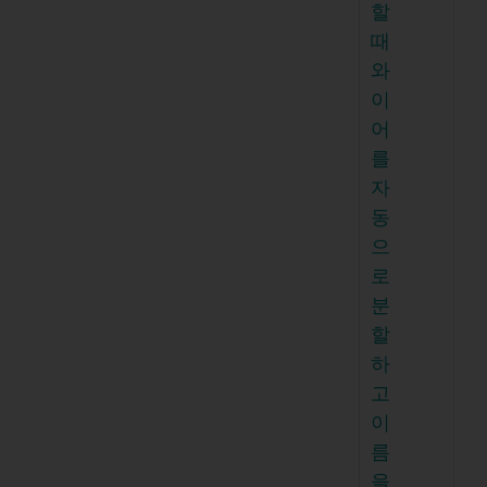
할
때
와
이
어
를
자
동
으
로
분
할
하
고
이
름
을