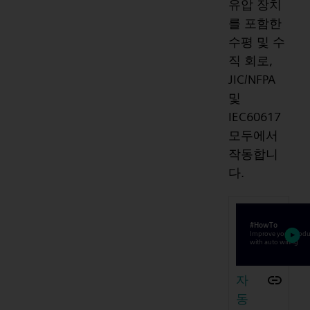
유압 장치
를 포함한
수평 및 수
직 회로,
JIC/NFPA
및
IEC60617
모두에서
작동합니
다.
자
동