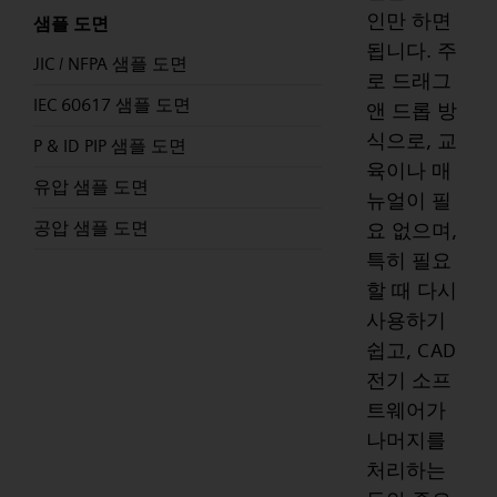
인만 하면
샘플 도면
됩니다. 주
JIC / NFPA 샘플 도면
로 드래그
IEC 60617 샘플 도면
앤 드롭 방
식으로, 교
P & ID PIP 샘플 도면
육이나 매
유압 샘플 도면
뉴얼이 필
공압 샘플 도면
요 없으며,
특히 필요
할 때 다시
사용하기
쉽고, CAD
전기 소프
트웨어가
나머지를
처리하는