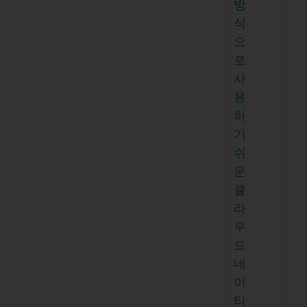
방
식
으
로
사
용
하
기
쉬
운
클
라
우
드
네
이
티