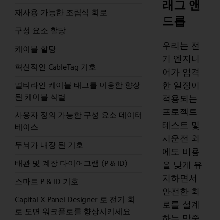
래그 앤
재사용 가능한 조립식 회로
드롭
구성 요소 할당
우리는 전
케이블 할당
기 엔지니
혁신적인 CableTag 기호
어가 엄격
한 일정이
멀티라인 케이블 태그를 이용한 향상
된 케이블 식별
적용되는
프로젝트
사용자 정의 가능한 구성 요소 데이터
테스트 및
베이스
시운전 외
두뇌가 내장 된 기호
에도 비용
배관 및 계장 다이어그램 (P & ID)
을 낮게 유
지하면서
스마트 P & ID 기호
안전한 회
Capital X Panel Designer 로 전기 회
로를 설계
로 도면 워크플로를 향상시키세요
하는 막중