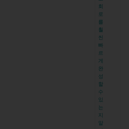
회
로
를
훨
씬
빠
르
게
완
성
할
수
있
는
지
알