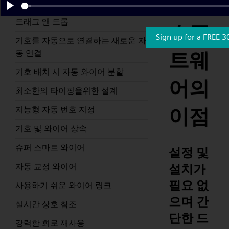
도면
설정 및 설치가 필요 없으며 간단한
Play
드래그 앤 드롭
소프
Sign up for a FREE 3
기호를 자동으로 연결하는 새로운 자
동 연결
트웨
기호 배치 시 자동 와이어 분할
어의
최소한의 타이핑을위한 설계
이점
지능형 자동 번호 지정
기호 및 와이어 상속
슈퍼 스마트 와이어
설정 및
설치가
자동 교정 와이어
필요 없
사용하기 쉬운 와이어 링크
으며 간
실시간 상호 참조
단한 드
강력한 회로 재사용