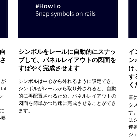
向
シンボルをレールに自動的にスナッ
イ
さ
プして、パネルレイアウトの図面を
ン
すばやく完成させます
け
す
ーが
シンボルは中心から外れるように設定でき、
く
al
シンボルがレールから取り外されると、自動
シン
的に再配置されるため、パネルレイアウトの
電
X
図面を簡単かつ迅速に完成させることができ
タ
ヤに
ます。
す。
必要
は
連番
ジ