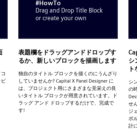
面
表題欄をドラッグアンドドロップす
C
るか、新しいブロックを描画します
シ
ト
てコ
独自のタイトル ブロックを描くのにうんざり
レビ
していませんか? Capital X Panel Designer に
シ
は、プロジェクト用にさまざまな見栄えの良
の時
いタイトル ブロックが用意されています。ド
De
ラッグ アンド ドロップするだけで、完成で
せん。
す!
ジ
ボ
計