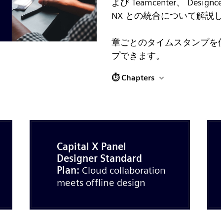
よび Teamcenter、 Designcen
NX との統合について解説
章ごとのタイムスタンプを
プできます。
⏱ Chapters