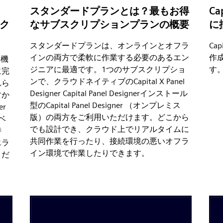
スタンダードプランとは？最もお得
C
ーク
なサブスクリプションプランの概要
に
スタンダードプランは、オンラインとオフラ
Cap
インの両方で柔軟に作業する必要のあるエン
作
に機
ジニアに最適です。1つのサブスクリプショ
す
に完
ンで、クラウドネイティブのCapital X Panel
れら
Designer Capital Panel Designerインストール
すか
型のCapital Panel Designer （オンプレミス
er
版）の両方をご利用いただけます。どこから
ベ
でも設計でき、クラウド上でリアルタイムに
時
共同作業を行ったり、接続環境の悪いオフラ
エラ
イン環境で作業したりできます。
くだ