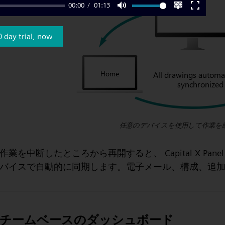
00:00
01:13
Mute
Settings
Enter
fullscre
0 day trial, now
任意のデバイスを使用して作業を
作業を中断したところから再開すると、 Capital X Pane
バイスで自動的に同期します。電子メール、構成、追
チームベースのダッシュボード