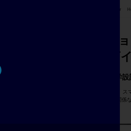
its
Plans & Pricing
Symbols
Customers
Blog
Tour
H
電気設計コラボレーショ
™
Capital
X パネル デザ
あらゆるデバイスに対応する電気工学設
ay
Capital X Panel Designer Windows、Linux、
Chromebook など、オペレーティング システムに関係なく
搭載したすべてのデバイスで動作します。