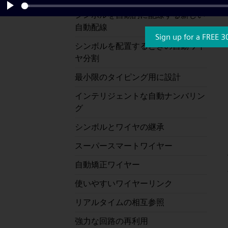
シンボルを自動的に配線する新しい
Play
自動配線
Sign up for a FREE 3
シンボルを配置するときの自動ワイ
ヤ分割
最小限のタイピング用に設計
インテリジェントな自動ナンバリン
グ
シンボルとワイヤの継承
スーパースマートワイヤー
自動矯正ワイヤー
使いやすいワイヤーリンク
リアルタイムの相互参照
強力な回路の再利用