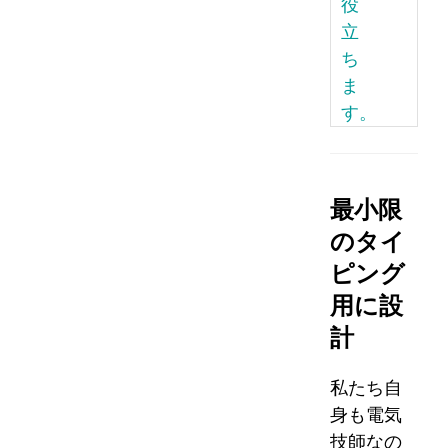
役
立
ち
ま
す。
最小限
のタイ
ピング
用に設
計
私たち自
身も電気
技師なの