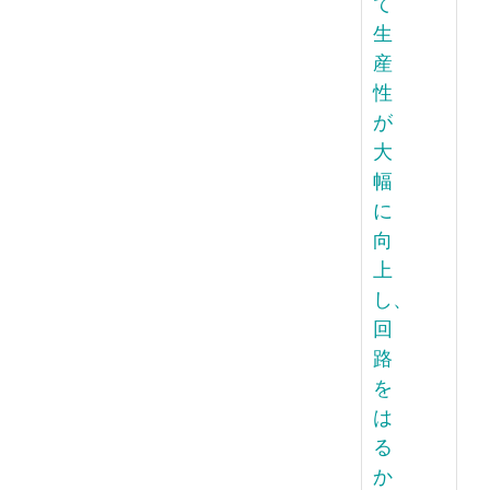
て
生
産
性
が
大
幅
に
向
上
し、
回
路
を
は
る
か