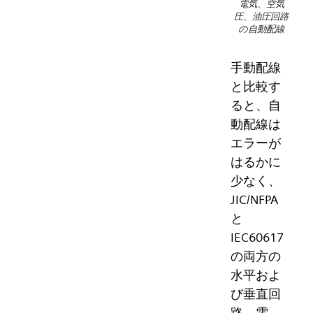
電気、空気
圧、油圧回路
の自動配線
手動配線
と比較す
ると、自
動配線は
エラーが
はるかに
少なく、
JIC/NFPA
と
IEC60617
の両方の
水平およ
び垂直回
路、電