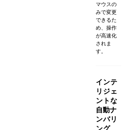
マウスの
みで変更
できるた
め、操作
が高速化
されま
す。
インテ
リジェ
ントな
自動ナ
ンバリ
ング