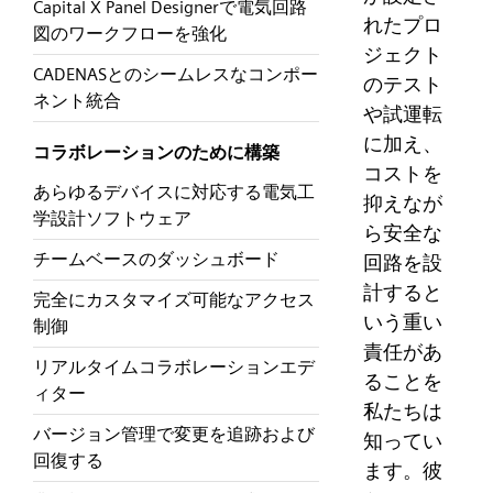
Capital X Panel Designerで電気回路
れたプロ
図のワークフローを強化
ジェクト
CADENASとのシームレスなコンポー
のテスト
ネント統合
や試運転
に加え、
コラボレーションのために構築
コストを
あらゆるデバイスに対応する電気工
抑えなが
学設計ソフトウェア
ら安全な
チームベースのダッシュボード
回路を設
計すると
完全にカスタマイズ可能なアクセス
いう重い
制御
責任があ
リアルタイムコラボレーションエデ
ることを
ィター
私たちは
バージョン管理で変更を追跡および
知ってい
回復する
ます。彼