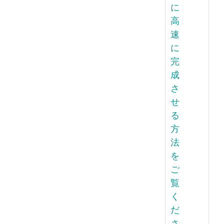
に
高
速
に
完
成
さ
せ
る
方
法
を
ご
覧
く
だ
さ