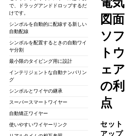
電気
で、ドラッグアンドドロップするだ
けです。
図面
シンボルを自動的に配線する新しい
自動配線
ソフ
シンボルを配置するときの自動ワイ
トウ
ヤ分割
最小限のタイピング用に設計
ェア
インテリジェントな自動ナンバリン
グ
の利
シンボルとワイヤの継承
点
スーパースマートワイヤー
自動矯正ワイヤー
セット
使いやすいワイヤーリンク
アップ
リアルタイムの相互参照