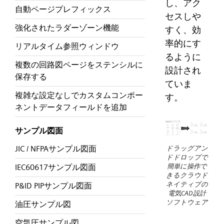
し、アク
自動ページプレフィックス
セスしや
強化されたラダーゾーン機能
すく、効
率的にす
リアルタイム参照ウィンドウ
るように
複数の回路図ページをステンシルに
設計され
保存する
ていま
複雑な設定なしでカスタムコンポー
す。
ネントデータフィールドを追加
サンプル図面
JIC / NFPAサンプル図面
ドラッグアン
ドドロップで
簡単に操作で
IEC60617サンプル図面
きるクラウド
ネイティブの
P&ID PIPサンプル図面
電気CAD設計
ソフトウェア
油圧サンプル図
空気圧サンプル図