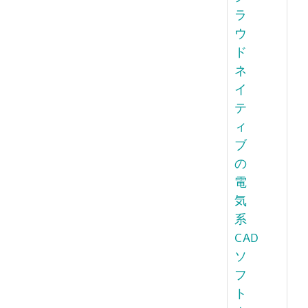
ラ
ウ
ド
ネ
イ
テ
ィ
ブ
の
電
気
系
CAD
ソ
フ
ト