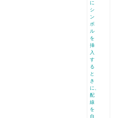
に
シ
ン
ボ
ル
を
挿
入
す
る
と
き
に、
配
線
を
自