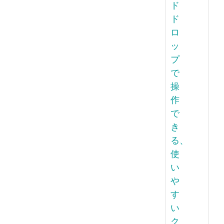
ド
ド
ロ
ッ
プ
で
操
作
で
き
る、
使
い
や
す
い
ク