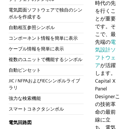
時代の先
電気図面ソフトウェアで独自のシン
を行くこ
ボルを作成する
とが重要
です。そ
自動相互参照シンボル
こで、最
コンポーネント情報を簡単に表示
先端の
電
ケーブル情報を簡単に表示
気設計ソ
フトウェ
複数のユニットで機能するシンボル
ア
が活躍
自動ピンセット
します。
Capital X
JIC / NFPAおよびIECシンボルライブ
ラリ
Panel
Designerこ
強力な検索機能
の技術革
スマートコネクタシンボル
命の最前
線に立
電気回路図
ち、電気