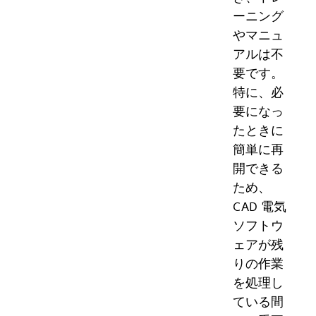
ーニング
やマニュ
アルは不
要です。
特に、必
要になっ
たときに
簡単に再
開できる
ため、
CAD 電気
ソフトウ
ェアが残
りの作業
を処理し
ている間