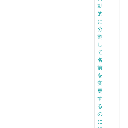
動
的
に
分
割
し
て
名
前
を
変
更
す
る
の
に