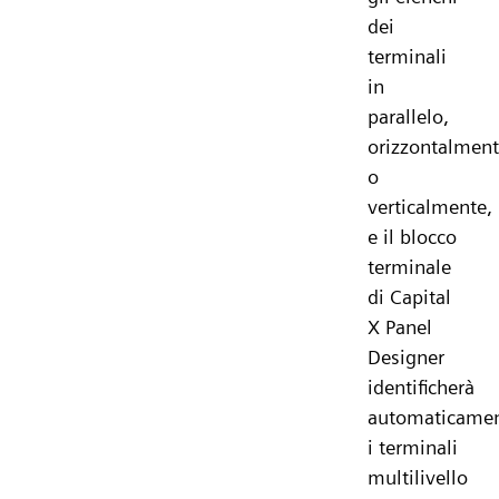
dei
terminali
in
parallelo,
orizzontalmen
o
verticalmente,
e il blocco
terminale
di Capital
X Panel
Designer
identificherà
automaticame
i terminali
multilivello