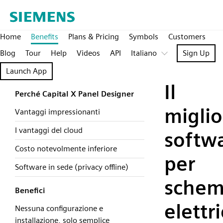
Home
Benefits
Plans & Pricing
Symbols
Customers
Blog
Tour
Help
Videos
API
Italiano
Sign Up
Launch App
Il
Perché Capital X Panel Designer
miglio
Vantaggi impressionanti
I vantaggi del cloud
softw
Costo notevolmente inferiore
per
Software in sede (privacy offline)
schem
Benefici
elettri
Nessuna configurazione e
installazione, solo semplice