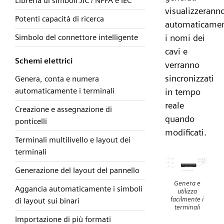
Libreria di simboli JIC / NFPA e IEC
visualizzerann
Potenti capacità di ricerca
automaticame
i nomi dei
Simbolo del connettore intelligente
cavi e
Schemi elettrici
verranno
sincronizzati
Genera, conta e numera
automaticamente i terminali
in tempo
reale
Creazione e assegnazione di
quando
ponticelli
modificati.
Terminali multilivello e layout dei
terminali
Generazione del layout del pannello
Genera e
Aggancia automaticamente i simboli
utilizza
facilmente i
di layout sui binari
terminali
Importazione di più formati