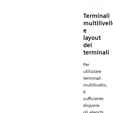
Terminali
multilivel
e
layout
dei
terminali
Per
utilizzare
terminali
multilivello,
è
sufficiente
disporre
gli elenchi