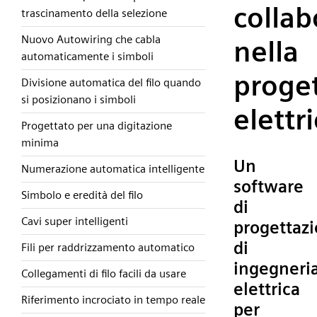
collab
trascinamento della selezione
Nuovo Autowiring che cabla
nella
automaticamente i simboli
proge
Divisione automatica del filo quando
si posizionano i simboli
elettr
Progettato per una digitazione
minima
Un
Numerazione automatica intelligente
software
Simbolo e eredità del filo
di
Cavi super intelligenti
progettaz
di
Fili per raddrizzamento automatico
ingegneri
Collegamenti di filo facili da usare
elettrica
Riferimento incrociato in tempo reale
per