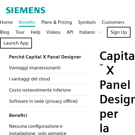
Home
Benefits
Plans & Pricing
Symbols
Customers
Blog
Tour
Help
Videos
API
Italiano
Sign Up
Launch App
Capita
Perché Capital X Panel Designer
™
X
Vantaggi impressionanti
I vantaggi del cloud
Panel
Costo notevolmente inferiore
Desig
Software in sede (privacy offline)
per
Benefici
la
Nessuna configurazione e
installazione, solo semplice