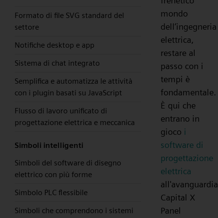
frenetico
mondo
Formato di file SVG standard del
dell’ingegneria
settore
elettrica,
Notifiche desktop e app
restare al
Sistema di chat integrato
passo con i
tempi è
Semplifica e automatizza le attività
fondamentale.
con i plugin basati su JavaScript
È qui che
Flusso di lavoro unificato di
entrano in
progettazione elettrica e meccanica
gioco
i
software di
Simboli intelligenti
progettazione
Simboli del software di disegno
elettrica
elettrico con più forme
all'avanguardia
Simbolo PLC flessibile
Capital X
Panel
Simboli che comprendono i sistemi