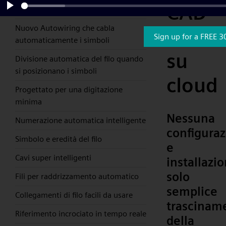
CAD
trascinamento della selezione
Play
Nuovo Autowiring che cabla
basat
Sign up for a FREE 3
automaticamente i simboli
su
Divisione automatica del filo quando
si posizionano i simboli
cloud
Progettato per una digitazione
minima
Nessuna
Numerazione automatica intelligente
configura
Simbolo e eredità del filo
e
Cavi super intelligenti
installazio
solo
Fili per raddrizzamento automatico
semplice
Collegamenti di filo facili da usare
trascinam
Riferimento incrociato in tempo reale
della