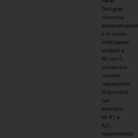
Panel
Designer
rinomina
automaticame
e in modo
intelligente
simboli e
fili con il
successivo
numero
sequenziale
disponibile
(ad
esempio:
da R1 a
R2),
risparmiando