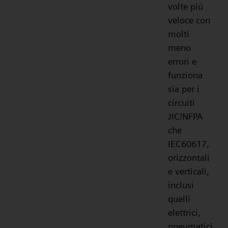
volte più
veloce con
molti
meno
errori e
funziona
sia per i
circuiti
JIC/NFPA
che
IEC60617,
orizzontali
e verticali,
inclusi
quelli
elettrici,
pneumatici