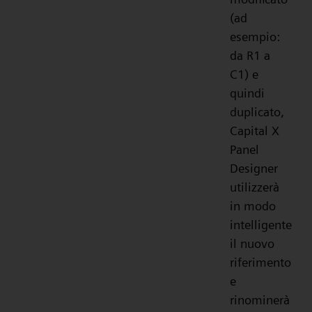
(ad
esempio:
da R1 a
C1) e
quindi
duplicato,
Capital X
Panel
Designer
utilizzerà
in modo
intelligente
il nuovo
riferimento
e
rinominerà