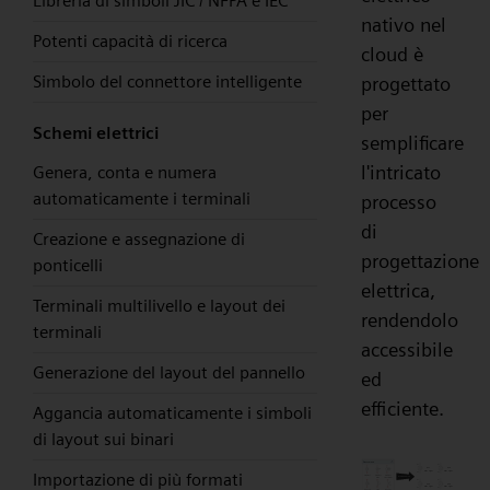
Libreria di simboli JIC / NFPA e IEC
nativo nel
Potenti capacità di ricerca
cloud è
Simbolo del connettore intelligente
progettato
per
Schemi elettrici
semplificare
l'intricato
Genera, conta e numera
automaticamente i terminali
processo
di
Creazione e assegnazione di
progettazione
ponticelli
elettrica,
Terminali multilivello e layout dei
rendendolo
terminali
accessibile
Generazione del layout del pannello
ed
efficiente.
Aggancia automaticamente i simboli
di layout sui binari
Importazione di più formati