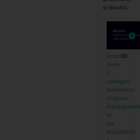
e idraulici.
Scopri
come
il
cablaggio
automatico
migliora
drasticament
la
tua
produttività