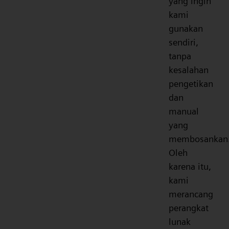
yang ingin
kami
gunakan
sendiri,
tanpa
kesalahan
pengetikan
dan
manual
yang
membosankan
Oleh
karena itu,
kami
merancang
perangkat
lunak