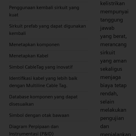
kelistrikan
Penggunaan kembali sirkuit yang
mempunyai
kuat
tanggung
Sirkuit prefab yang dapat digunakan
jawab
kembali
yang berat,
merancang
Menetapkan komponen
sirkuit
Menetapkan Kabel
yang aman
Simbol CableTag yang inovatif
sekaligus
menjaga
Identifikasi kabel yang lebih baik
biaya tetap
dengan Multiline Cable Tag.
rendah,
Database komponen yang dapat
selain
disesuaikan
melakukan
Simbol dengan otak bawaan
pengujian
dan
Diagram Perpipaan dan
Instrumentasi (P&ID)
menjalankan