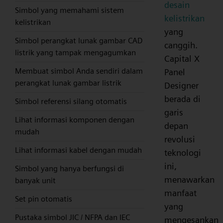
desain
Simbol yang memahami sistem
kelistrikan
kelistrikan
yang
Simbol perangkat lunak gambar CAD
canggih.
listrik yang tampak mengagumkan
Capital X
Membuat simbol Anda sendiri dalam
Panel
perangkat lunak gambar listrik
Designer
berada di
Simbol referensi silang otomatis
garis
Lihat informasi komponen dengan
depan
mudah
revolusi
Lihat informasi kabel dengan mudah
teknologi
ini,
Simbol yang hanya berfungsi di
menawarkan
banyak unit
manfaat
Set pin otomatis
yang
Pustaka simbol JIC / NFPA dan IEC
mengesankan