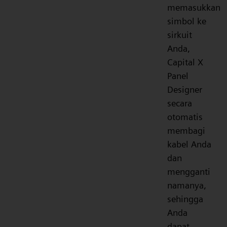
memasukkan
simbol ke
sirkuit
Anda,
Capital X
Panel
Designer
secara
otomatis
membagi
kabel Anda
dan
mengganti
namanya,
sehingga
Anda
dapat