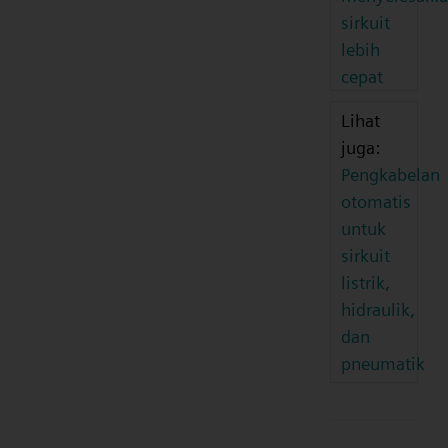
sirkuit
lebih
cepat
Lihat
juga:
Pengkabelan
otomatis
untuk
sirkuit
listrik,
hidraulik,
dan
pneumatik