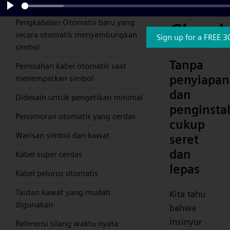
Berbas
cukup seret dan lepas
Play
Pengkabelan Otomatis baru yang
Cloud
secara otomatis menyambungkan
Sign up for a FREE 3
simbol
Tanpa
Pemisahan kabel otomatis saat
penyiapan
menempatkan simbol
dan
Didesain untuk pengetikan minimal
penginsta
Penomoran otomatis yang cerdas
cukup
Warisan simbol dan kawat
seret
dan
Kabel super cerdas
lepas
Kabel pelurus otomatis
Tautan kawat yang mudah
Kita tahu
digunakan
bahwa
insinyur
Referensi silang waktu nyata