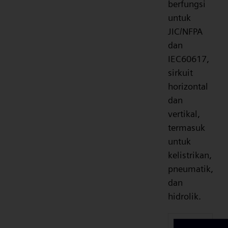
berfungsi
untuk
JIC/NFPA
dan
IEC60617,
sirkuit
horizontal
dan
vertikal,
termasuk
untuk
kelistrikan,
pneumatik,
dan
hidrolik.