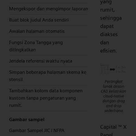
yang
Mengekspor dan mengimpor laporan
rumit,
sehingga
Buat blok judul Anda sendiri
dapat
Awalan halaman otomatis
diakses
dan
Fungsi Zona Tangga yang
ditingkatkan
efisien.
Jendela referensi waktu nyata
Simpan beberapa halaman skema ke
stensil
Perangkat
lunak desain
Tambahkan kolom data komponen
CAD kelistrikan
cloud-native
kustom tanpa pengaturan yang
dengan drag
rumit.
and drop
sederhana
Gambar sampel
Capital
X
™
Gambar Sampel JIC / NFPA
Panel