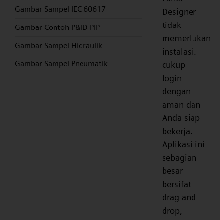
Gambar Sampel IEC 60617
Designer
tidak
Gambar Contoh P&ID PIP
memerlukan
Gambar Sampel Hidraulik
instalasi,
Gambar Sampel Pneumatik
cukup
login
dengan
aman dan
Anda siap
bekerja.
Aplikasi ini
sebagian
besar
bersifat
drag and
drop,