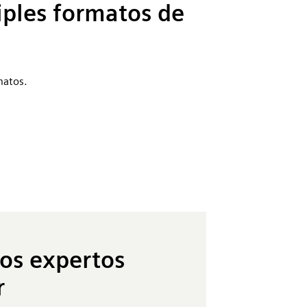
iples formatos de
matos.
los expertos
r