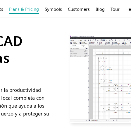
ts
Plans & Pricing
Symbols
Customers
Blog
Tour
He
 CAD
as
 la productividad
a local completa con
ión que ayuda a los
uerzo y a proteger su