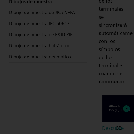
de los
Dibujos de muestra
terminales
Dibujo de muestra de JIC / NFPA
se
Dibujo de muestra IEC 60617
sincronizará
automáticame
Dibujo de muestra de P&ID PIP
con los
Dibujo de muestra hidráulico
símbolos
Dibujo de muestra neumático
de los
terminales
cuando se
renumeren.
Descubre