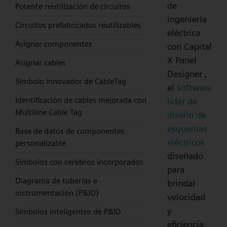
de
Potente reutilización de circuitos
ingeniería
Circuitos prefabricados reutilizables
eléctrica
Asignar componentes
con Capital
X Panel
Asignar cables
Designer ,
Símbolo innovador de CableTag
el
software
Identificación de cables mejorada con
líder de
Multiline Cable Tag
diseño de
esquemas
Base de datos de componentes
eléctricos
personalizable
diseñado
Símbolos con cerebros incorporados
para
Diagrama de tuberías e
brindar
instrumentación (P&ID)
velocidad
y
Símbolos inteligentes de P&ID
eficiencia.