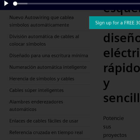
esque
simplemente arrastrar y soltar
Play
Nuevo Autowiring que cablea
eléctr
Sign up for a FREE 3
símbolos automáticamente
diseñ
División automática de cables al
colocar símbolos
eléctr
Diseñado para una escritura mínima
rápid
Numeración automática inteligente
y
Herencia de símbolos y cables
Cables súper inteligentes
sencil
Alambres enderezadores
automáticos
Potencie
Enlaces de cables fáciles de usar
sus
Referencia cruzada en tiempo real
proyectos