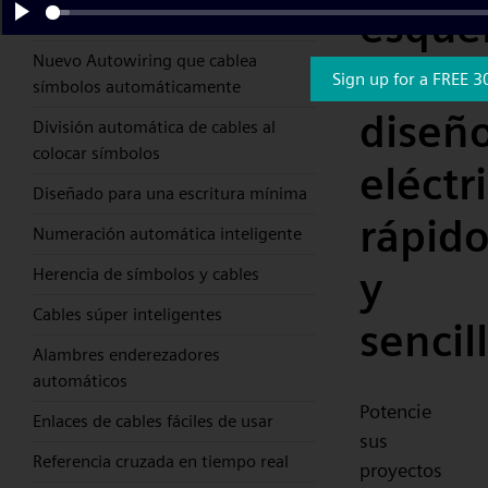
esque
simplemente arrastrar y soltar
Play
Nuevo Autowiring que cablea
eléctr
Sign up for a FREE 3
símbolos automáticamente
diseñ
División automática de cables al
colocar símbolos
eléctr
Diseñado para una escritura mínima
rápid
Numeración automática inteligente
y
Herencia de símbolos y cables
Cables súper inteligentes
sencil
Alambres enderezadores
automáticos
Potencie
Enlaces de cables fáciles de usar
sus
Referencia cruzada en tiempo real
proyectos