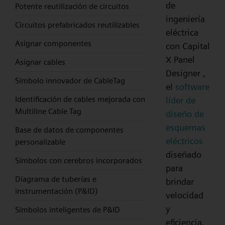
de
Potente reutilización de circuitos
ingeniería
Circuitos prefabricados reutilizables
eléctrica
Asignar componentes
con Capital
X Panel
Asignar cables
Designer ,
Símbolo innovador de CableTag
el
software
Identificación de cables mejorada con
líder de
Multiline Cable Tag
diseño de
esquemas
Base de datos de componentes
eléctricos
personalizable
diseñado
Símbolos con cerebros incorporados
para
Diagrama de tuberías e
brindar
instrumentación (P&ID)
velocidad
y
Símbolos inteligentes de P&ID
eficiencia.