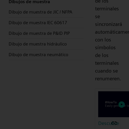
de los
Dibujos de muestra
terminales
Dibujo de muestra de JIC / NFPA
se
Dibujo de muestra IEC 60617
sincronizará
automáticame
Dibujo de muestra de P&ID PIP
con los
Dibujo de muestra hidráulico
símbolos
Dibujo de muestra neumático
de los
terminales
cuando se
renumeren.
Descubre