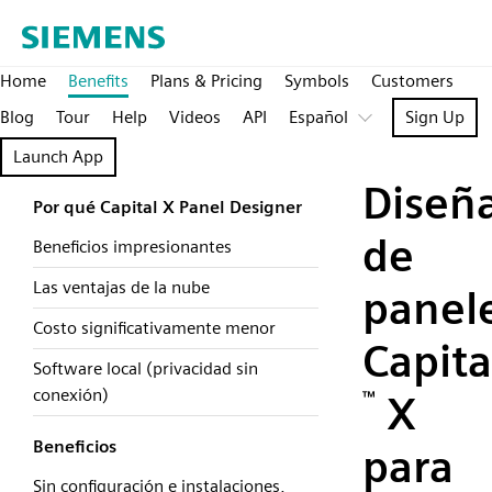
Home
Benefits
Plans & Pricing
Symbols
Customers
Blog
Tour
Help
Videos
API
Español
Sign Up
Launch App
Diseñ
Por qué Capital X Panel Designer
de
Beneficios impresionantes
Las ventajas de la nube
panel
Costo significativamente menor
Capita
Software local (privacidad sin
conexión)
™
X
Beneficios
para
Sin configuración e instalaciones,