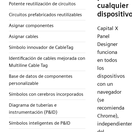
Potente reutilización de circuitos
cualquier
dispositivo
Circuitos prefabricados reutilizables
Asignar componentes
Capital X
Panel
Asignar cables
Designer
Símbolo innovador de CableTag
funciona
Identificación de cables mejorada con
en todos
Multiline Cable Tag
los
dispositivos
Base de datos de componentes
personalizable
con un
navegador
Símbolos con cerebros incorporados
(se
Diagrama de tuberías e
recomienda
instrumentación (P&ID)
Chrome),
Símbolos inteligentes de P&ID
independiente
del