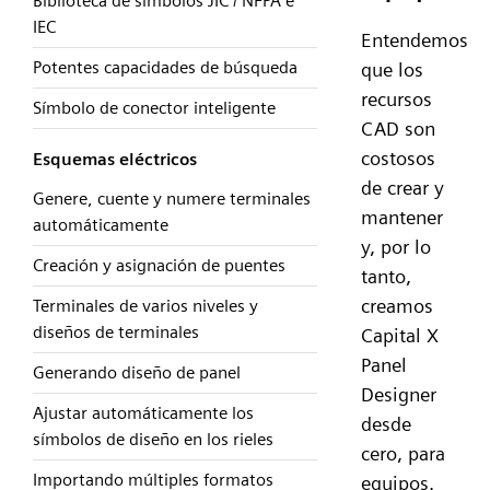
Biblioteca de símbolos JIC / NFPA e
IEC
Entendemos
Potentes capacidades de búsqueda
que los
recursos
Símbolo de conector inteligente
CAD son
costosos
Esquemas eléctricos
de crear y
Genere, cuente y numere terminales
mantener
automáticamente
y, por lo
Creación y asignación de puentes
tanto,
creamos
Terminales de varios niveles y
diseños de terminales
Capital X
Panel
Generando diseño de panel
Designer
Ajustar automáticamente los
desde
símbolos de diseño en los rieles
cero, para
Importando múltiples formatos
equipos.