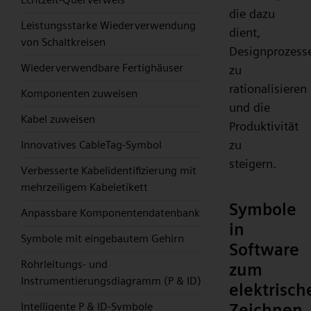
die dazu
Leistungsstarke Wiederverwendung
dient,
von Schaltkreisen
Designprozess
Wiederverwendbare Fertighäuser
zu
rationalisieren
Komponenten zuweisen
und die
Kabel zuweisen
Produktivität
zu
Innovatives CableTag-Symbol
steigern.
Verbesserte Kabelidentifizierung mit
mehrzeiligem Kabeletikett
Symbole
Anpassbare Komponentendatenbank
in
Symbole mit eingebautem Gehirn
Software
Rohrleitungs- und
zum
Instrumentierungsdiagramm (P & ID)
elektrisch
Zeichnen
Intelligente P & ID-Symbole