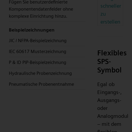
Fügen Sie benutzerdefinierte
schneller
Komponentendatenfelder ohne
zu
komplexe Einrichtung hinzu.
erstellen
Beispielzeichnungen
JIC / NFPA-Beispielzeichnung
Flexibles
IEC 60617 Musterzeichnung
SPS-
P & ID PIP-Beispielzeichnung
Symbol
Hydraulische Probenzeichnung
Egal ob
Pneumatische Probenentnahme
Eingangs-,
Ausgangs-
oder
Analogmodul
– mit dem
flexiblen