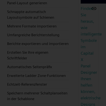
Panel-Layout generieren
Finden
Schnappte automatisch
Sie
Layoutsymbole auf Schienen
heraus,
Mehrere Formate importieren
wie
intelligente
Umfangreiche Berichterstellung
Symbole
Berichte exportieren und importieren
im
Erstellen Sie Ihre eigenen
Capital
Schriftfelder
X
Panel
Automatisches Seitenpräfix
Designer
Erweiterte Ladder Zone-Funktionen
Ihnen
Echtzeit-Referenzfenster
helfen
können,
Speichern mehrerer Schaltplanseiten
elektrische
in der Schablone
Designs