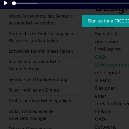
Desig
nur einfaches Ziehen und Ablegen
Play
Neues Autowiring, das Symbole
Sign up for a FREE 3
automatisch verdrahtet
Erstellen
Sie schnell
Automatische Drahtteilung beim
Platzieren von Symbolen
und sicher
intelligente
Entwickelt für minimales Tippen
CAD-
Intelligente automatische
Elektrosymbol
Nummerierung
mit Capital
Symbol- und Drahtvererbung
X Panel
Designer ,
Super intelligente Drähte
einer
Drähte automatisch begradigen
fortschrittliche
Elektro-
Einfach zu bedienende
Kabelverbindungen
CAD-
Software,
Echtzeit-Querverweis